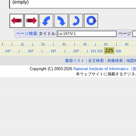
(empty)
ページ検索
タイトル
ページ
1
.
.
.
.
|
.
.
.
.
11
.
.
.
.
|
.
.
.
.
21
.
.
.
.
|
.
.
.
.
31
.
.
.
.
|
.
.
.
.
41
.
.
.
.
|
.
.
.
.
51
.
.
.
.
|
.
.
.
.
61
.
.
.
.
225
.
.
147
.
.
.
.
|
.
.
.
.
167
.
.
.
.
|
.
.
.
.
187
.
.
.
.
|
.
.
.
.
207
.
.
.
.
|
.
221
223
226
書籍リスト
|
全文検索
|
画像検索
|
地図
Copyright (C) 2003-2026
National Institute of Inform
本ウェブサイトに掲載するデジタ