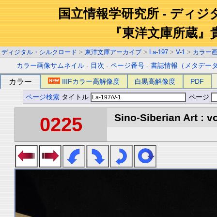
国立情報学研究所 - ディ
『東洋文庫所蔵』
ディジタル・シルクロード
>
東洋文庫アーカイブ
>
La-197
>
V-1
>
カラー
カラー画像サムネイル
-
目次
-
ページ番号
-
書誌情報（メタデー
カラー
IIIFカラー高解像度
白黒高解像度
PDF
ページ検索
タイトル
ページ
Sino-Siberian Art : vo
0225