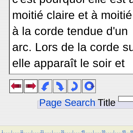
moitié claire et à moiti
à la corde tendue d'un
arc. Lors de la corde s
elle apparaît le soir et
Page Search
Title
1
.
.
.
.
|
.
.
.
.
11
.
.
.
.
|
.
.
.
.
21
.
.
.
.
|
.
.
.
.
31
.
.
.
.
|
.
.
.
.
45
.
.
.
.
|
.
.
.
.
55
.
.
.
.
|
.
.
.
.
65
.
.
6