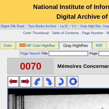
National Institute of Info
Digital Archive 
Digital Silk Road
>
Toyo Bunko Archive
>
La-31
>
V-1
>
Gray High Res. Ima
Color Thumbnail
-
Table of Contents
-
Page Number
-
B
Color
IIIF Color HighRes
Gray HighRes
PDF
Page Search
Title
Page
0070
Mémoires Concernant 