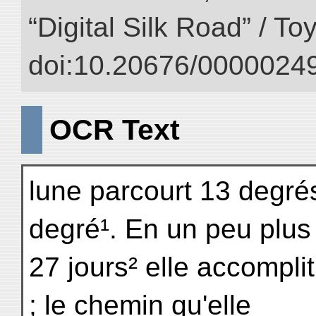
“Digital Silk Road” / T
doi:10.20676/00000249
OCR Text
lune parcourt 13 degré
degré¹. En un peu plus
27 jours² elle accomplit
; le chemin qu'elle