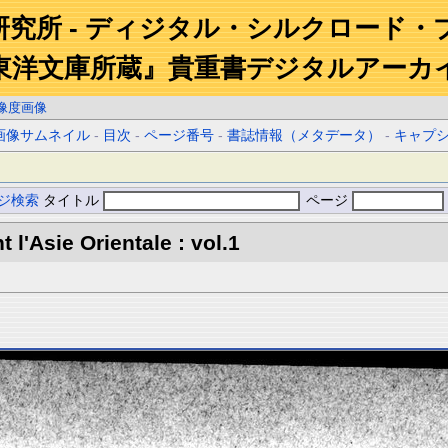
研究所 - ディジタル・シルクロード・
東洋文庫所蔵』貴重書デジタルアーカ
像度画像
画像サムネイル
-
目次
-
ページ番号
-
書誌情報（メタデータ）
-
キャプ
ジ検索
タイトル
ページ
l'Asie Orientale : vol.1