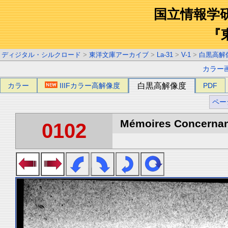
国立情報学
『
ディジタル・シルクロード
>
東洋文庫アーカイブ
>
La-31
>
V-1
>
白黒高解
カラー
カラー
IIIFカラー高解像度
白黒高解像度
PDF
ペー
Mémoires Concernant 
0102