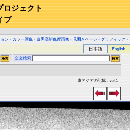
プロジェクト
イブ
ション
-
カラー画像
-
白黒高解像度画像
-
見開きページ
-
グラフィック
-
日本語
English
全文検索
東アジアの記憶 : vol.1