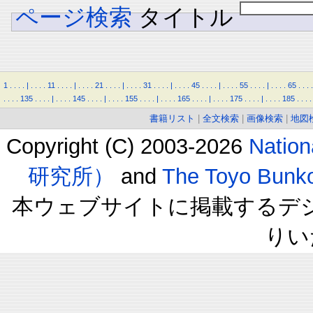
ページ検索
タイトル
1
.
.
.
.
|
.
.
.
.
11
.
.
.
.
|
.
.
.
.
21
.
.
.
.
|
.
.
.
.
31
.
.
.
.
|
.
.
.
.
45
.
.
.
.
|
.
.
.
.
55
.
.
.
.
|
.
.
.
.
65
.
.
.
.
.
.
.
.
135
.
.
.
.
|
.
.
.
.
145
.
.
.
.
|
.
.
.
.
155
.
.
.
.
|
.
.
.
.
165
.
.
.
.
|
.
.
.
.
175
.
.
.
.
|
.
.
.
.
185
.
.
.
.
書籍リスト
|
全文検索
|
画像検索
|
地図
Copyright (C) 2003-2026
Natio
研究所）
and
The Toyo B
本ウェブサイトに掲載するデ
りい