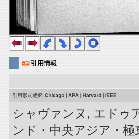
引用情報
引用形式選択:
Chicago
|
APA
|
Harvard
|
IEEE
シャヴァンヌ, エドゥア
ンド・中央アジア・極東