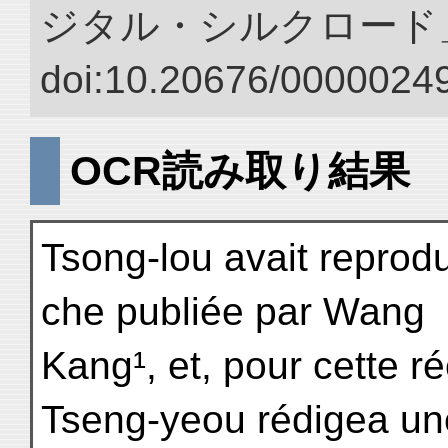
ジタル・シルクロード
doi:10.20676/00000249
OCR読み取り結果
Tsong-lou avait reprodui
che publiée par Wang
Kang¹, et, pour cette
Tseng-yeou rédigea un