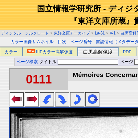
国立情報学研究所 - ディ
『東洋文庫所蔵』
ディジタル・シルクロード
>
東洋文庫アーカイブ
>
La-31
>
V-1
>
白黒高解
カラー画像サムネイル
-
目次
-
ページ番号
-
書誌情報（メタデー
カラー
IIIFカラー高解像度
白黒高解像度
PDF
ページ検索
タイトル
ページ
Mémoires Concernant 
0111