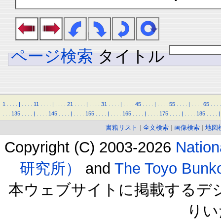
ページ検索
タイトル
1
.
.
.
.
|
.
.
.
.
11
.
.
.
.
|
.
.
.
.
21
.
.
.
.
|
.
.
.
.
31
.
.
.
.
|
.
.
.
.
45
.
.
.
.
|
.
.
.
.
55
.
.
.
.
|
.
.
.
.
65
.
.
.
.
.
.
.
135
.
.
.
.
|
.
.
.
.
145
.
.
.
.
|
.
.
.
.
155
.
.
.
.
|
.
.
.
.
165
.
.
.
.
|
.
.
.
.
175
.
.
.
.
|
.
.
.
.
185
.
.
.
.
|
書籍リスト
|
全文検索
|
画像検索
|
地図
Copyright (C) 2003-2026
Natio
研究所）
and
The Toyo B
本ウェブサイトに掲載するデ
りい