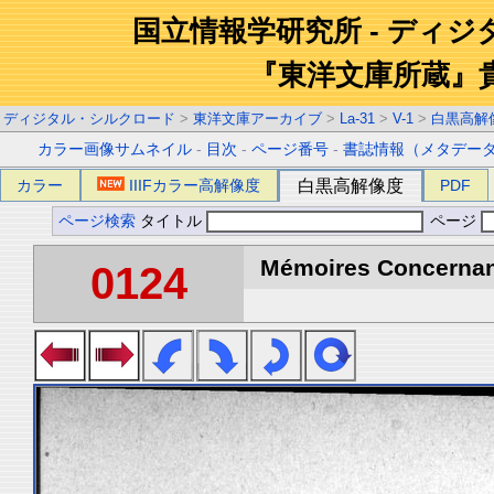
国立情報学研究所 - ディ
『東洋文庫所蔵』
ディジタル・シルクロード
>
東洋文庫アーカイブ
>
La-31
>
V-1
>
白黒高解
カラー画像サムネイル
-
目次
-
ページ番号
-
書誌情報（メタデー
カラー
IIIFカラー高解像度
白黒高解像度
PDF
ページ検索
タイトル
ページ
Mémoires Concernant 
0124