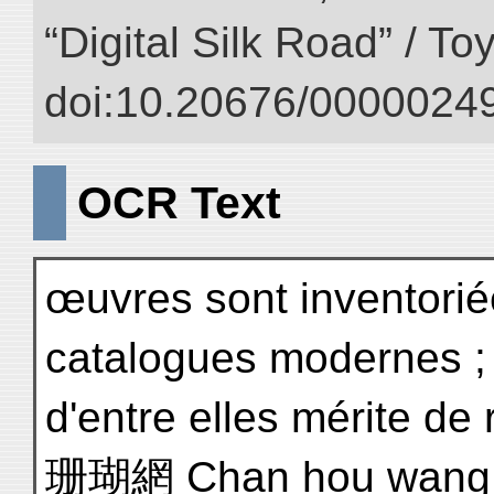
“Digital Silk Road” / T
doi:10.20676/00000249
OCR Text
œuvres sont inventorié
catalogues modernes ; 
d'entre elles mérite de r
珊瑚網 Chan hou wang