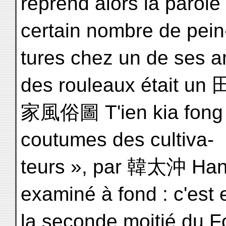
reprend alors la parole e
certain nombre de pein
tures chez un de ses 
des rouleaux était un 
家風俗圖 T'ien kia fong s
coutumes des cultiva-
teurs », par 韓太沖 Han T'
examiné à fond : c'est e
la seconde moitié du Fo