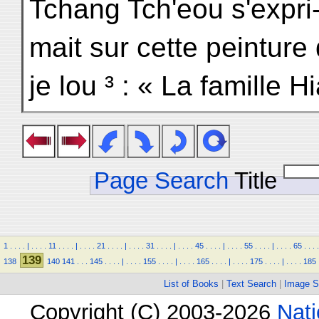
Tchang Tch'eou s'expri
mait sur cette peintu
je lou ³ : « La famille H
Page Search
Title
1
.
.
.
.
|
.
.
.
.
11
.
.
.
.
|
.
.
.
.
21
.
.
.
.
|
.
.
.
.
31
.
.
.
.
|
.
.
.
.
45
.
.
.
.
|
.
.
.
.
55
.
.
.
.
|
.
.
.
.
65
.
.
.
.
139
138
140
141
.
.
.
145
.
.
.
.
|
.
.
.
.
155
.
.
.
.
|
.
.
.
.
165
.
.
.
.
|
.
.
.
.
175
.
.
.
.
|
.
.
.
.
185
List of Books
|
Text Search
|
Image S
Copyright (C) 2003-2026
Nati