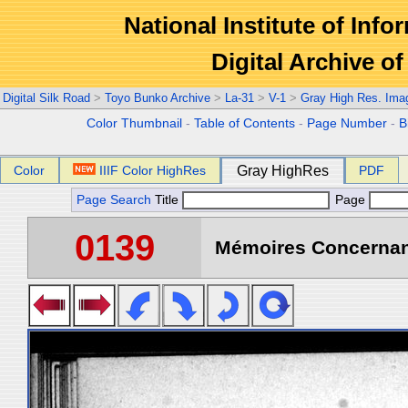
National Institute of Info
Digital Archive 
Digital Silk Road
>
Toyo Bunko Archive
>
La-31
>
V-1
>
Gray High Res. Ima
Color Thumbnail
-
Table of Contents
-
Page Number
-
B
Color
IIIF Color HighRes
Gray HighRes
PDF
Page Search
Title
Page
0139
Mémoires Concernant 