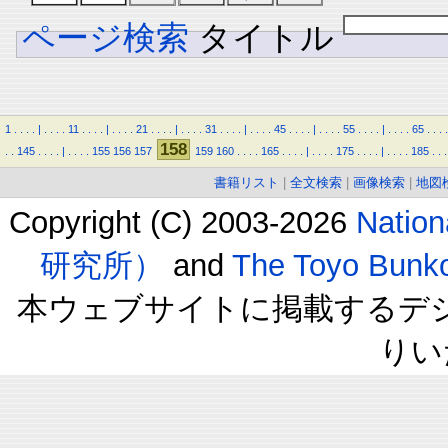
ページ検索
タイトル
1
.
.
.
.
|
.
.
.
.
11
.
.
.
.
|
.
.
.
.
21
.
.
.
.
|
.
.
.
.
31
.
.
.
.
|
.
.
.
.
45
.
.
.
.
|
.
.
.
.
55
.
.
.
.
|
.
.
.
.
65
.
.
.
.
158
.
.
145
.
.
.
.
|
.
.
.
.
155
156
157
159
160
.
.
.
.
165
.
.
.
.
|
.
.
.
.
175
.
.
.
.
|
.
.
.
.
185
.
.
.
書籍リスト
|
全文検索
|
画像検索
|
地図
Copyright (C) 2003-2026
Natio
研究所）
and
The Toyo B
本ウェブサイトに掲載するデ
りい