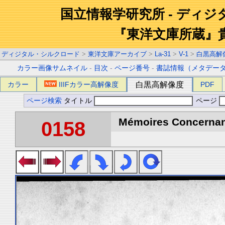
国立情報学研究所 - ディ
『東洋文庫所蔵』
ディジタル・シルクロード
>
東洋文庫アーカイブ
>
La-31
>
V-1
>
白黒高解
カラー画像サムネイル
-
目次
-
ページ番号
-
書誌情報（メタデー
カラー
IIIFカラー高解像度
白黒高解像度
PDF
ページ検索
タイトル
ページ
Mémoires Concernant 
0158