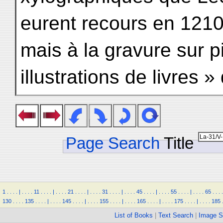
eurent recours en 1210
mais à la gravure sur pi
illustrations de livres »
Page Search
Title
1
.
.
.
.
|
.
.
.
.
11
.
.
.
.
|
.
.
.
.
21
.
.
.
.
|
.
.
.
.
31
.
.
.
.
|
.
.
.
.
45
.
.
.
.
|
.
.
.
.
55
.
.
.
.
|
.
.
.
.
65
.
.
.
.
130
.
.
.
.
135
.
.
.
.
|
.
.
.
.
145
.
.
.
.
|
.
.
.
.
155
.
.
.
.
|
.
.
.
.
165
.
.
.
.
|
.
.
.
.
175
.
.
.
.
|
.
.
.
.
185
List of Books
|
Text Search
|
Image S