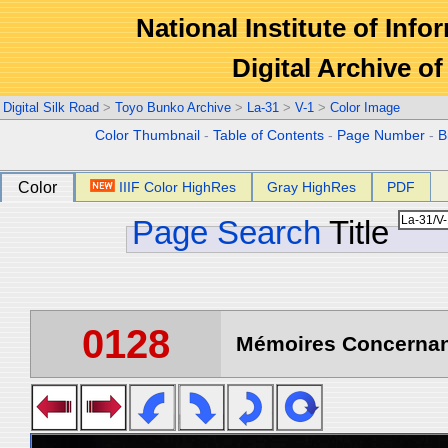
National Institute of Info
Digital Archive 
Digital Silk Road
>
Toyo Bunko Archive
>
La-31
>
V-1
>
Color Image
Color Thumbnail
-
Table of Contents
-
Page Number
-
B
Color
IIIF Color HighRes
Gray HighRes
PDF
Page Search
Title
0128
Mémoires Concernant 