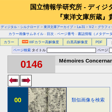
国立情報学研究所 - ディ
『東洋文庫所蔵』
ディジタル・シルクロード
>
東洋文庫アーカイブ
>
La-31
>
V-2
>
グラフィ
カラー画像サムネイル
-
目次
-
ページ番号
-
書誌情報（メタデー
カラー
IIIFカラー高解像度
白黒高解像度
PDF
ページ検索
タイトル
ページ
Mémoires Concernant 
0146
00
類似画像を検索