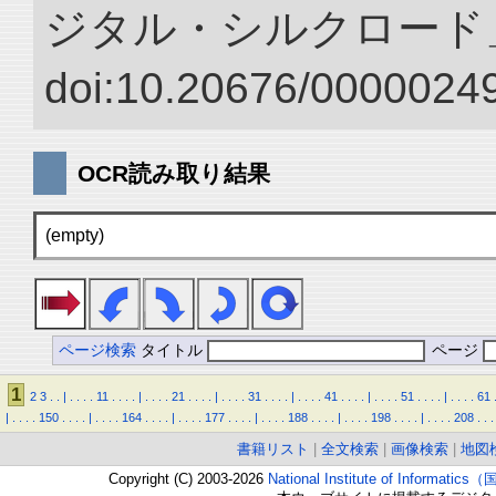
ジタル・シルクロード
doi:10.20676/00000249
OCR読み取り結果
(empty)
ページ検索
タイトル
ページ
1
2
3
.
.
|
.
.
.
.
11
.
.
.
.
|
.
.
.
.
21
.
.
.
.
|
.
.
.
.
31
.
.
.
.
|
.
.
.
.
41
.
.
.
.
|
.
.
.
.
51
.
.
.
.
|
.
.
.
.
61
|
.
.
.
.
150
.
.
.
.
|
.
.
.
.
164
.
.
.
.
|
.
.
.
.
177
.
.
.
.
|
.
.
.
.
188
.
.
.
.
|
.
.
.
.
198
.
.
.
.
|
.
.
.
.
208
.
.
.
書籍リスト
|
全文検索
|
画像検索
|
地図
Copyright (C) 2003-2026
National Institute of Inform