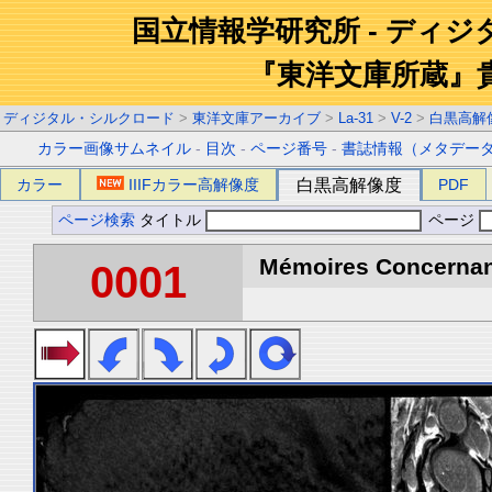
国立情報学研究所 - ディ
『東洋文庫所蔵』
ディジタル・シルクロード
>
東洋文庫アーカイブ
>
La-31
>
V-2
>
白黒高解
カラー画像サムネイル
-
目次
-
ページ番号
-
書誌情報（メタデー
カラー
IIIFカラー高解像度
白黒高解像度
PDF
ページ検索
タイトル
ページ
Mémoires Concernant 
0001