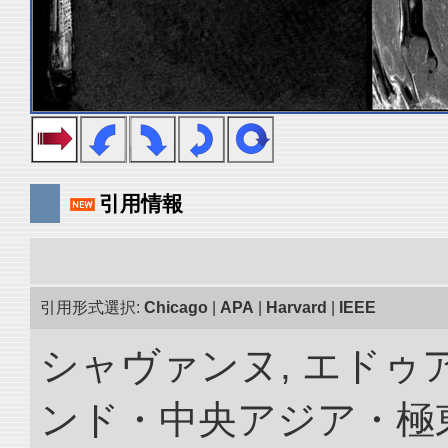
引用情報
引用形式選択:
Chicago
|
APA
|
Harvard
|
IEEE
シャヴァンヌ, エドゥア
ンド・中央アジア・極東