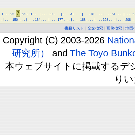
7
1
.
.
.
5
6
8
9
.
11
.
.
.
.
|
.
.
.
.
21
.
.
.
.
|
.
.
.
.
31
.
.
.
.
|
.
.
.
.
41
.
.
.
.
|
.
.
.
.
51
.
.
.
.
|
.
.
.
.
6
.
|
.
.
.
.
150
.
.
.
.
|
.
.
.
.
164
.
.
.
.
|
.
.
.
.
177
.
.
.
.
|
.
.
.
.
188
.
.
.
.
|
.
.
.
.
198
.
.
.
.
|
.
.
.
.
208
.
.
書籍リスト
|
全文検索
|
画像検索
|
地図
Copyright (C) 2003-2026
Natio
研究所）
and
The Toyo B
本ウェブサイトに掲載するデ
りい