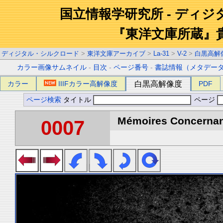
国立情報学研究所 - ディ
『東洋文庫所蔵』
ディジタル・シルクロード
>
東洋文庫アーカイブ
>
La-31
>
V-2
>
白黒高解
カラー画像サムネイル
-
目次
-
ページ番号
-
書誌情報（メタデー
カラー
IIIFカラー高解像度
白黒高解像度
PDF
ページ検索
タイトル
ページ
Mémoires Concernant 
0007