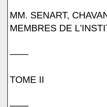
MM. SENART, CHAVA
MEMBRES DE L'INST
——
TOME II
——