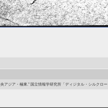
ジア・極東.” 国立情報学研究所「ディジタル・シルクロード」／東洋文庫