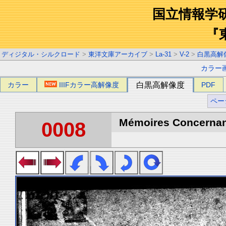
国立情報学
『
ディジタル・シルクロード
>
東洋文庫アーカイブ
>
La-31
>
V-2
>
白黒高解
カラー
カラー
IIIFカラー高解像度
白黒高解像度
PDF
ペー
Mémoires Concernant 
0008