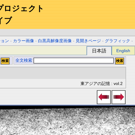
プロジェクト
イブ
ション
-
カラー画像
-
白黒高解像度画像
-
見開きページ
-
グラフィック
-
日本語
English
全文検索
東アジアの記憶 : vol.2