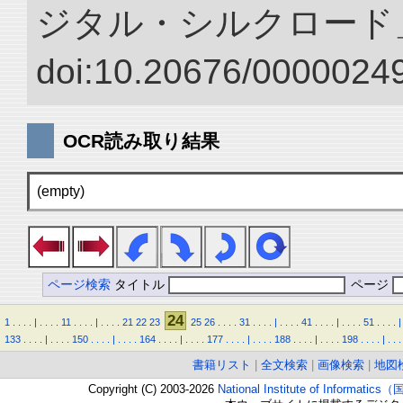
ジタル・シルクロード
doi:10.20676/00000249
OCR読み取り結果
(empty)
ページ検索
タイトル
ページ
24
1
.
.
.
.
|
.
.
.
.
11
.
.
.
.
|
.
.
.
.
21
22
23
25
26
.
.
.
.
31
.
.
.
.
|
.
.
.
.
41
.
.
.
.
|
.
.
.
.
51
.
.
.
.
|
133
.
.
.
.
|
.
.
.
.
150
.
.
.
.
|
.
.
.
.
164
.
.
.
.
|
.
.
.
.
177
.
.
.
.
|
.
.
.
.
188
.
.
.
.
|
.
.
.
.
198
.
.
.
.
|
.
.
.
書籍リスト
|
全文検索
|
画像検索
|
地図
Copyright (C) 2003-2026
National Institute of Inform