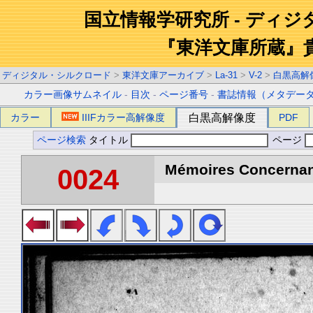
国立情報学研究所 - ディ
『東洋文庫所蔵』
ディジタル・シルクロード
>
東洋文庫アーカイブ
>
La-31
>
V-2
>
白黒高解
カラー画像サムネイル
-
目次
-
ページ番号
-
書誌情報（メタデー
カラー
IIIFカラー高解像度
白黒高解像度
PDF
ページ検索
タイトル
ページ
Mémoires Concernant 
0024