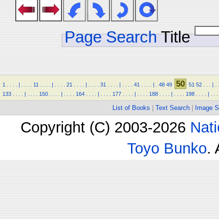
Page Search
Title
50
1
.
.
.
.
|
.
.
.
.
11
.
.
.
.
|
.
.
.
.
21
.
.
.
.
|
.
.
.
.
31
.
.
.
.
|
.
.
.
.
41
.
.
.
.
|
.
48
49
51
52
.
.
.
|
.
133
.
.
.
.
|
.
.
.
.
150
.
.
.
.
|
.
.
.
.
164
.
.
.
.
|
.
.
.
.
177
.
.
.
.
|
.
.
.
.
188
.
.
.
.
|
.
.
.
.
198
.
.
.
.
|
.
.
.
List of Books
|
Text Search
|
Image S
Copyright (C) 2003-2026
Nati
Toyo Bunko
.