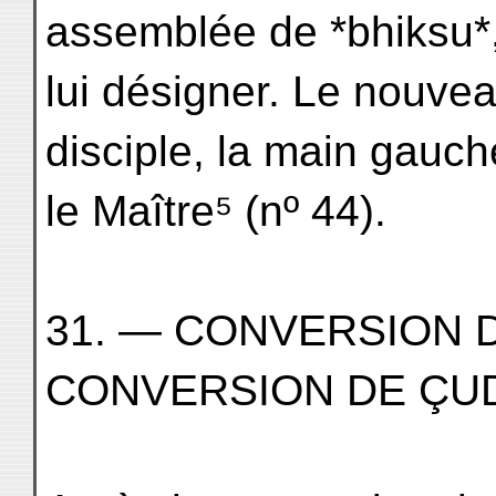
assemblée de *bhiksu*,
lui désigner. Le nouve
disciple, la main gauch
le Maître⁵ (nº 44).
31. — CONVERSION D
CONVERSION DE ÇU