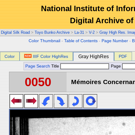
National Institute of Info
Digital Archive 
Digital Silk Road
>
Toyo Bunko Archive
>
La-31
>
V-2
>
Gray High Res. Ima
Color Thumbnail
-
Table of Contents
-
Page Number
-
B
Color
IIIF Color HighRes
Gray HighRes
PDF
Page Search
Title
Page
0050
Mémoires Concernant 