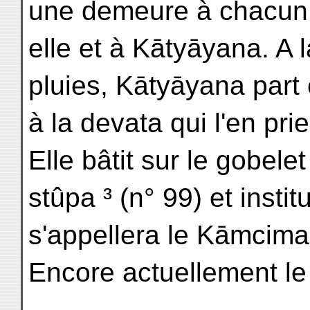
une demeure à chacun
elle et à Kātyāyana. A l
pluies, Kātyāyana part 
à la devata qui l'en pri
Elle bâtit sur le gobele
stûpa ³ (n° 99) et insti
s'appellera le Kāmcima
Encore actuellement le