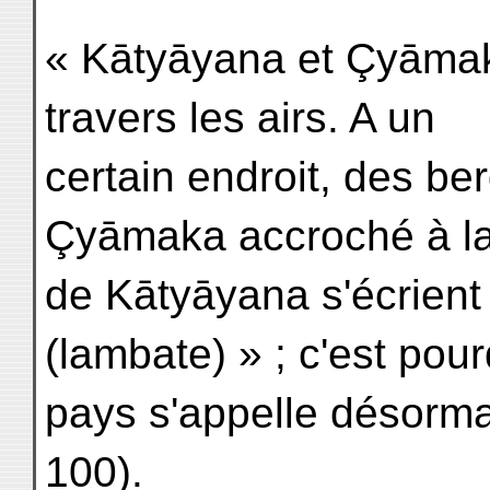
« Kātyāyana et Çyāmak
travers les airs. A un
certain endroit, des ber
Çyāmaka accroché à la
de Kātyāyana s'écrient :
(lambate) » ; c'est pou
pays s'appelle désorm
100).