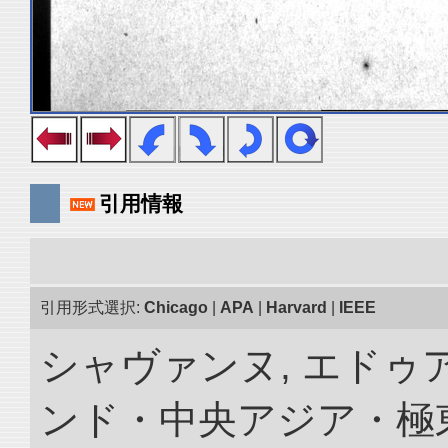
引用情報
引用形式選択:
Chicago
|
APA
|
Harvard
|
IEEE
シャヴァンヌ, エドゥア
ンド・中央アジア・極東