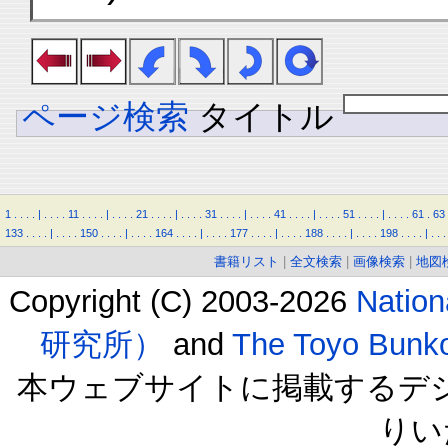
ページ検索
タイトル
1
.
.
.
.
|
.
.
.
.
11
.
.
.
.
|
.
.
.
.
21
.
.
.
.
|
.
.
.
.
31
.
.
.
.
|
.
.
.
.
41
.
.
.
.
|
.
.
.
.
51
.
.
.
.
|
.
.
.
.
61
.
63
133
.
.
.
.
|
.
.
.
.
150
.
.
.
.
|
.
.
.
.
164
.
.
.
.
|
.
.
.
.
177
.
.
.
.
|
.
.
.
.
188
.
.
.
.
|
.
.
.
.
198
.
.
.
.
|
.
.
.
書籍リスト
|
全文検索
|
画像検索
|
地図
Copyright (C) 2003-2026
Natio
研究所）
and
The Toyo B
本ウェブサイトに掲載するデ
りい