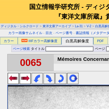
国立情報学研究所 - ディ
『東洋文庫所蔵』
ディジタル・シルクロード
>
東洋文庫アーカイブ
>
La-31
>
V-2
>
白黒高解
カラー画像サムネイル
-
目次
-
ページ番号
-
書誌情報（メタデー
カラー
IIIFカラー高解像度
白黒高解像度
PDF
ページ検索
タイトル
ページ
Mémoires Concernant 
0065