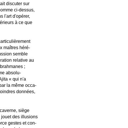
ait discuter sur
, comme ci-dessus,
 l'art d'opérer,
érieurs à ce que
articulièrement
x maîtres héré-
cussion semble
ration relative au
s brahmanes ;
ême absolu-
jita « qui n'a
par la même occa-
 moindres données,
 caverne, siège
 jouet des illusions
rce gestes et con-