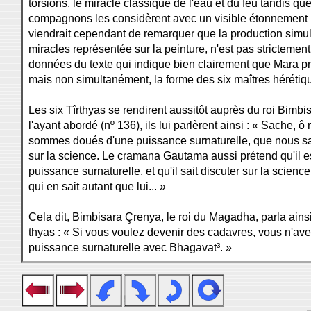
torsions, le miracle classique de l'eau et du feu tandis qu
compagnons les considèrent avec un visible étonnement (n
viendrait cependant de remarquer que la production simu
miracles représentée sur la peinture, n'est pas stricteme
données du texte qui indique bien clairement que Mara p
mais non simultanément, la forme des six maîtres hérétiq
Les six Tîrthyas se rendirent aussitôt auprès du roi Bimbis
l'ayant abordé (nº 136), ils lui parlèrent ainsi : « Sache, ô
sommes doués d'une puissance surnaturelle, que nous s
sur la science. Le cramana Gautama aussi prétend qu'il e
puissance surnaturelle, et qu'il sait discuter sur la science
qui en sait autant que lui... »
Cela dit, Bimbisara Çrenya, le roi du Magadha, parla ainsi
thyas : « Si vous voulez devenir des cadavres, vous n'avez
puissance surnaturelle avec Bhagavat³. »