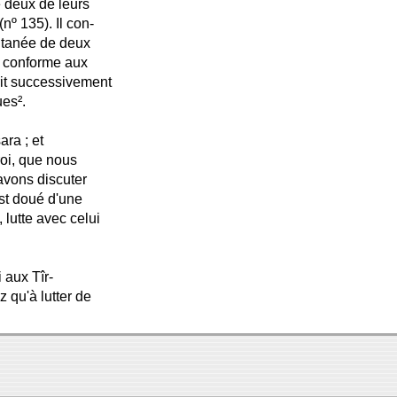
e deux de leurs
º 135). Il con-
ltanée de deux
nt conforme aux
rit successivement
ues².
ara ; et
 roi, que nous
avons discuter
st doué d'une
, lutte avec celui
 aux Tîr-
 qu'à lutter de