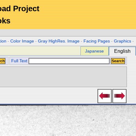
Road Project
oks
tion
-
Color Image
-
Gray HighRes. Image
-
Facing Pages
-
Graphics
-
Japanese
English
Full Text