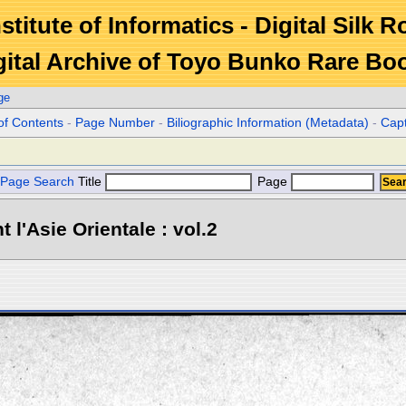
stitute of Informatics - Digital Silk 
gital Archive of Toyo Bunko Rare Bo
ge
of Contents
-
Page Number
-
Biliographic Information (Metadata)
-
Cap
Page Search
Title
Page
l'Asie Orientale : vol.2