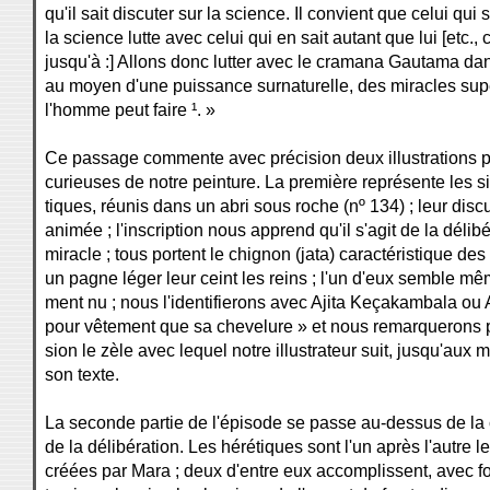
qu'il sait discuter sur la science. Il convient que celui qui s
la science lutte avec celui qui en sait autant que lui [etc.
jusqu'à :] Allons donc lutter avec le cramana Gautama dans
au moyen d'une puissance surnaturelle, des miracles sup
l'homme peut faire ¹. »
Ce passage commente avec précision deux illustrations p
curieuses de notre peinture. La première représente les si
tiques, réunis dans un abri sous roche (nº 134) ; leur dis
animée ; l'inscription nous apprend qu'il s'agit de la délibé
miracle ; tous portent le chignon (jata) caractéristique de
un pagne léger leur ceint les reins ; l'un d'eux semble m
ment nu ; nous l'identifierons avec Ajita Keçakambala ou A
pour vêtement que sa chevelure » et nous remarquerons 
sion le zèle avec lequel notre illustrateur suit, jusqu'aux
son texte.
La seconde partie de l'épisode se passe au-dessus de la
de la délibération. Les hérétiques sont l'un après l'autre le
créées par Mara ; deux d'entre eux accomplissent, avec fo