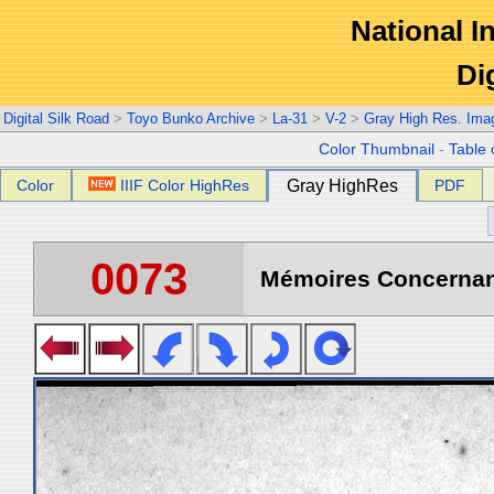
National In
Di
Digital Silk Road
>
Toyo Bunko Archive
>
La-31
>
V-2
>
Gray High Res. Ima
Color Thumbnail
-
Table 
Color
IIIF Color HighRes
Gray HighRes
PDF
0073
Mémoires Concernant 