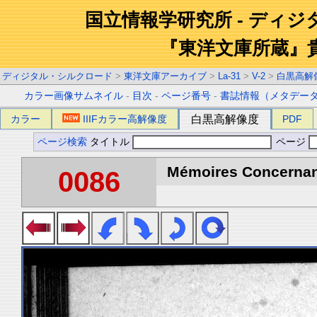
国立情報学研究所 - ディ
『東洋文庫所蔵』
ディジタル・シルクロード
>
東洋文庫アーカイブ
>
La-31
>
V-2
>
白黒高解
カラー画像サムネイル
-
目次
-
ページ番号
-
書誌情報（メタデー
カラー
IIIFカラー高解像度
白黒高解像度
PDF
ページ検索
タイトル
ページ
Mémoires Concernant 
0086