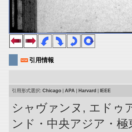
引用情報
引用形式選択:
Chicago
|
APA
|
Harvard
|
IEEE
シャヴァンヌ, エドゥア
ンド・中央アジア・極東