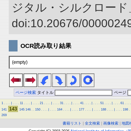
ジタル・シルクロード
doi:10.20676/00000249
OCR読み取り結果
(empty)
ページ検索
タイトル
ページ
1
.
.
.
.
|
.
.
.
.
11
.
.
.
.
|
.
.
.
.
21
.
.
.
.
|
.
.
.
.
31
.
.
.
.
|
.
.
.
.
41
.
.
.
.
|
.
.
.
.
51
.
.
.
.
|
.
.
.
.
61
.
.
.
.
143
141
145
146
.
.
150
.
.
.
.
|
.
.
.
.
164
.
.
.
.
|
.
.
.
.
177
.
.
.
.
|
.
.
.
.
188
.
.
.
.
|
.
.
.
.
198
.
269
書籍リスト
|
全文検索
|
画像検索
|
地図