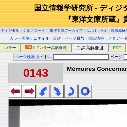
国立情報学研究所 - ディ
『東洋文庫所蔵』
ディジタル・シルクロード
>
東洋文庫アーカイブ
>
La-31
>
V-2
>
白黒高解
カラー画像サムネイル
-
目次
-
ページ番号
-
書誌情報（メタデー
カラー
IIIFカラー高解像度
白黒高解像度
PDF
ページ検索
タイトル
ページ
Mémoires Concernant 
0143