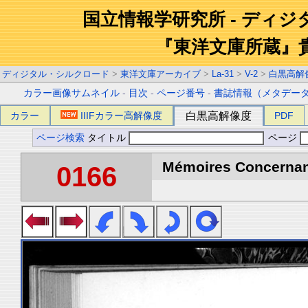
国立情報学研究所 - ディ
『東洋文庫所蔵』
ディジタル・シルクロード
>
東洋文庫アーカイブ
>
La-31
>
V-2
>
白黒高解
カラー画像サムネイル
-
目次
-
ページ番号
-
書誌情報（メタデー
カラー
IIIFカラー高解像度
白黒高解像度
PDF
ページ検索
タイトル
ページ
Mémoires Concernant 
0166