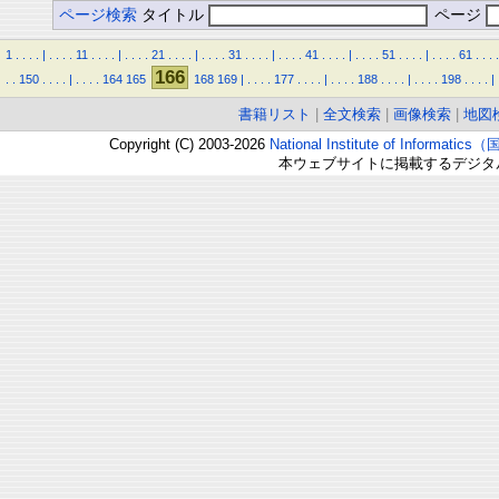
ページ検索
タイトル
ページ
1
.
.
.
.
|
.
.
.
.
11
.
.
.
.
|
.
.
.
.
21
.
.
.
.
|
.
.
.
.
31
.
.
.
.
|
.
.
.
.
41
.
.
.
.
|
.
.
.
.
51
.
.
.
.
|
.
.
.
.
61
.
.
.
.
166
.
.
150
.
.
.
.
|
.
.
.
.
164
165
168
169
|
.
.
.
.
177
.
.
.
.
|
.
.
.
.
188
.
.
.
.
|
.
.
.
.
198
.
.
.
.
|
書籍リスト
|
全文検索
|
画像検索
|
地図
Copyright (C) 2003-2026
National Institute of Inform
本ウェブサイトに掲載するデジタ