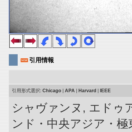
引用情報
引用形式選択:
Chicago
|
APA
|
Harvard
|
IEEE
シャヴァンヌ, エドゥア
ンド・中央アジア・極東