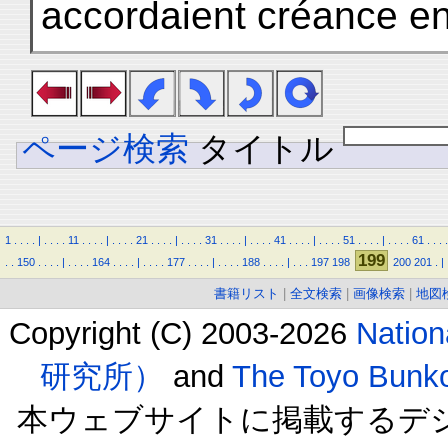
accordaient créance en
ページ検索
タイトル
1
.
.
.
.
|
.
.
.
.
11
.
.
.
.
|
.
.
.
.
21
.
.
.
.
|
.
.
.
.
31
.
.
.
.
|
.
.
.
.
41
.
.
.
.
|
.
.
.
.
51
.
.
.
.
|
.
.
.
.
61
.
.
.
.
199
.
.
150
.
.
.
.
|
.
.
.
.
164
.
.
.
.
|
.
.
.
.
177
.
.
.
.
|
.
.
.
.
188
.
.
.
.
|
.
.
.
197
198
200
201
.
|
書籍リスト
|
全文検索
|
画像検索
|
地図
Copyright (C) 2003-2026
Natio
研究所）
and
The Toyo B
本ウェブサイトに掲載するデ