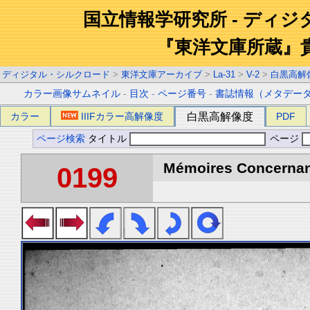
国立情報学研究所 - ディ
『東洋文庫所蔵』
ディジタル・シルクロード
>
東洋文庫アーカイブ
>
La-31
>
V-2
>
白黒高解
カラー画像サムネイル
-
目次
-
ページ番号
-
書誌情報（メタデー
カラー
IIIFカラー高解像度
白黒高解像度
PDF
ページ検索
タイトル
ページ
Mémoires Concernant 
0199