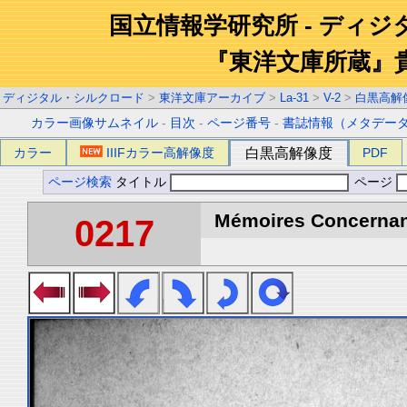
国立情報学研究所 - ディ
『東洋文庫所蔵』
ディジタル・シルクロード
>
東洋文庫アーカイブ
>
La-31
>
V-2
>
白黒高解
カラー画像サムネイル
-
目次
-
ページ番号
-
書誌情報（メタデー
カラー
IIIFカラー高解像度
白黒高解像度
PDF
ページ検索
タイトル
ページ
Mémoires Concernant 
0217