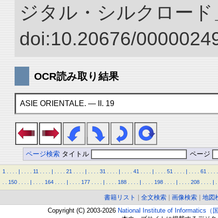
ジタル・シルクロード
doi:10.20676/00000249
OCR読み取り結果
ASIE ORIENTALE. — II. 19
ページ検索
タイトル
ページ
1
.
.
.
.
|
.
.
.
.
11
.
.
.
.
|
.
.
.
.
21
.
.
.
.
|
.
.
.
.
31
.
.
.
.
|
.
.
.
.
41
.
.
.
.
|
.
.
.
.
51
.
.
.
.
|
.
.
.
.
61
.
.
.
.
.
.
150
.
.
.
.
|
.
.
.
.
164
.
.
.
.
|
.
.
.
.
177
.
.
.
.
|
.
.
.
.
188
.
.
.
.
|
.
.
.
.
198
.
.
.
.
|
.
.
.
.
208
.
.
.
.
|
.
書籍リスト
|
全文検索
|
画像検索
|
地図
Copyright (C) 2003-2026
National Institute of Inform