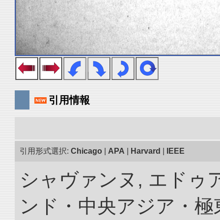
引用情報
引用形式選択:
Chicago
|
APA
|
Harvard
|
IEEE
シャヴァンヌ, エドゥア
ンド・中央アジア・極東