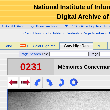
National Institute of Info
Digital Archive 
Digital Silk Road
>
Toyo Bunko Archive
>
La-31
>
V-2
>
Gray High Res. Ima
Color Thumbnail
-
Table of Contents
-
Page Number
-
B
Color
IIIF Color HighRes
Gray HighRes
PDF
Page Search
Title
Page
0231
Mémoires Concernant 