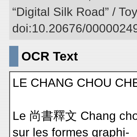
“Digital Silk Road” / T
doi:10.20676/00000249
OCR Text
LE CHANG CHOU CH
Le 尚書釋文 Chang chou 
sur les formes graphi-