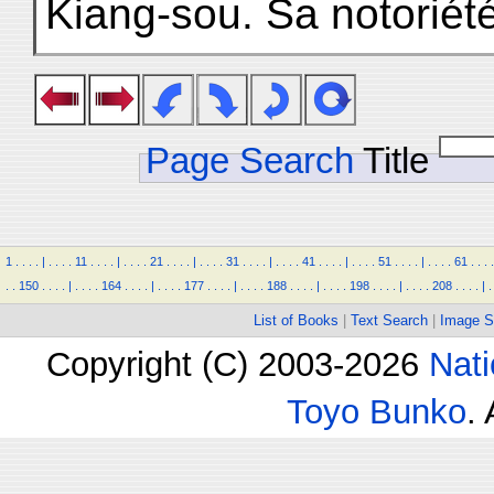
Kiang-sou. Sa notoriét
Page Search
Title
1
.
.
.
.
|
.
.
.
.
11
.
.
.
.
|
.
.
.
.
21
.
.
.
.
|
.
.
.
.
31
.
.
.
.
|
.
.
.
.
41
.
.
.
.
|
.
.
.
.
51
.
.
.
.
|
.
.
.
.
61
.
.
.
.
.
.
150
.
.
.
.
|
.
.
.
.
164
.
.
.
.
|
.
.
.
.
177
.
.
.
.
|
.
.
.
.
188
.
.
.
.
|
.
.
.
.
198
.
.
.
.
|
.
.
.
.
208
.
.
.
.
|
.
List of Books
|
Text Search
|
Image S
Copyright (C) 2003-2026
Nati
Toyo Bunko
.