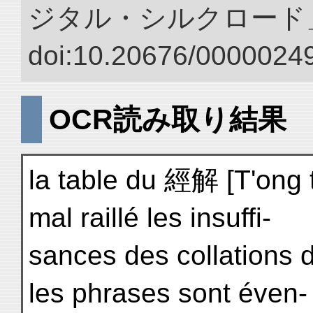
ジタル・シルクロード
doi:10.20676/00000249
OCR読み取り結果
la table du 經解 [T'ong t
mal raillé les insuffi-
sances des collations 
les phrases sont éven-