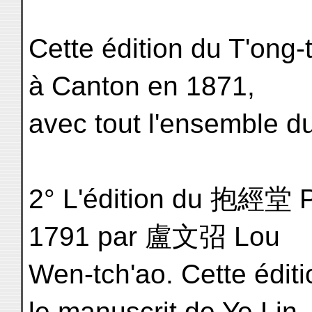
Cette édition du T'ong-
à Canton en 1871,
avec tout l'ensemble du
2° L'édition du 抱經堂 Pa
1791 par 盧文弨 Lou
Wen-tch'ao. Cette éditio
le manuscrit de Ye Lin-