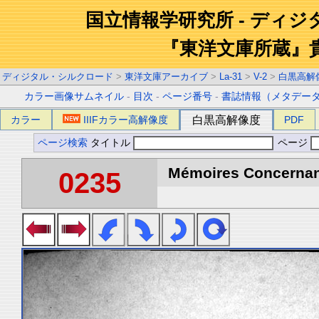
国立情報学研究所 - ディ
『東洋文庫所蔵』
ディジタル・シルクロード
>
東洋文庫アーカイブ
>
La-31
>
V-2
>
白黒高解
カラー画像サムネイル
-
目次
-
ページ番号
-
書誌情報（メタデー
カラー
IIIFカラー高解像度
白黒高解像度
PDF
ページ検索
タイトル
ページ
Mémoires Concernant 
0235