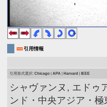
引用情報
引用形式選択:
Chicago
|
APA
|
Harvard
|
IEEE
シャヴァンヌ, エドゥア
ンド・中央アジア・極東