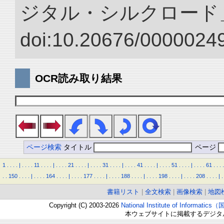
ジタル・シルクロード
doi:10.20676/00000249
OCR読み取り結果
ページ検索
タイトル
ページ
1
.
.
.
.
|
.
.
.
.
11
.
.
.
.
|
.
.
.
.
21
.
.
.
.
|
.
.
.
.
31
.
.
.
.
|
.
.
.
.
41
.
.
.
.
|
.
.
.
.
51
.
.
.
.
|
.
.
.
.
61
.
.
.
.
.
.
150
.
.
.
.
|
.
.
.
.
164
.
.
.
.
|
.
.
.
.
177
.
.
.
.
|
.
.
.
.
188
.
.
.
.
|
.
.
.
.
198
.
.
.
.
|
.
.
.
.
208
.
.
.
.
|
.
書籍リスト
|
全文検索
|
画像検索
|
地図
Copyright (C) 2003-2026
National Institute of Inform
本ウェブサイトに掲載するデジタ