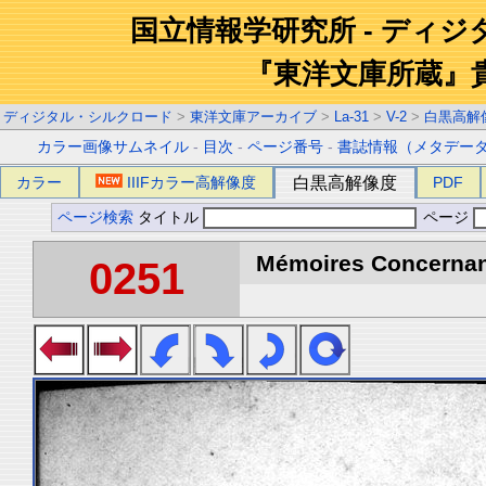
国立情報学研究所 - ディ
『東洋文庫所蔵』
ディジタル・シルクロード
>
東洋文庫アーカイブ
>
La-31
>
V-2
>
白黒高解
カラー画像サムネイル
-
目次
-
ページ番号
-
書誌情報（メタデー
カラー
IIIFカラー高解像度
白黒高解像度
PDF
ページ検索
タイトル
ページ
Mémoires Concernant 
0251