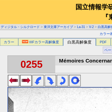
国立情報学
『
ディジタル・シルクロード
>
東洋文庫アーカイブ
>
La-31
>
V-2
>
白黒高解
カラー
カラー
IIIFカラー高解像度
白黒高解像度
PDF
ペー
Mémoires Concernant 
0255