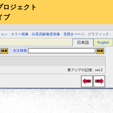
プロジェクト
イブ
ション
-
カラー画像
-
白黒高解像度画像
-
見開きページ
-
グラフィック
-
日本語
English
全文検索
東アジアの記憶 : vol.2