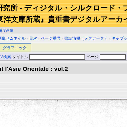
研究所 - ディジタル・シルクロード・
東洋文庫所蔵』貴重書デジタルアーカ
像度画像
画像サムネイル
-
目次
-
ページ番号
-
書誌情報（メタデータ）
-
キャプ
グラフィック
ジ検索
タイトル
ページ
l'Asie Orientale : vol.2