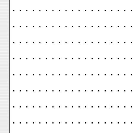
. . . . . . . . . . . . . . . . . . .
. . . . . . . . . . . . . . . . . . .
. . . . . . . . . . . . . . . . . . .
. . . . . . . . . . . . . . . . . . .
. . . . . . . . . . . . . . . . . . .
. . . . . . . . . . . . . . . . . . .
. . . . . . . . . . . . . . . . . . .
. . . . . . . . . . . . . . . . . . .