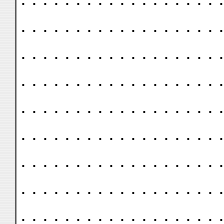
. . . . . . . . . . . . . . . . . . .
. . . . . . . . . . . . . . . . . . .
. . . . . . . . . . . . . . . . . . .
. . . . . . . . . . . . . . . . . . .
. . . . . . . . . . . . . . . . . . .
. . . . . . . . . . . . . . . . . . .
. . . . . . . . . . . . . . . . . . .
. . . . . . . . . . . . . . . . . . .