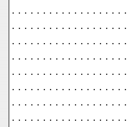
. . . . . . . . . . . . . . . . . . .
. . . . . . . . . . . . . . . . . . .
. . . . . . . . . . . . . . . . . . .
. . . . . . . . . . . . . . . . . . .
. . . . . . . . . . . . . . . . . . .
. . . . . . . . . . . . . . . . . . .
. . . . . . . . . . . . . . . . . . .
. . . . . . . . . . . . . . . . . . .