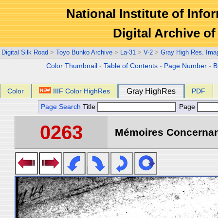
National Institute of Info
Digital Archive 
Digital Silk Road
>
Toyo Bunko Archive
>
La-31
>
V-2
>
Gray High Res. Ima
Color Thumbnail
-
Table of Contents
-
Page Number
-
B
Color
IIIF Color HighRes
Gray HighRes
PDF
Page Search
Title
Page
0263
Mémoires Concernant 