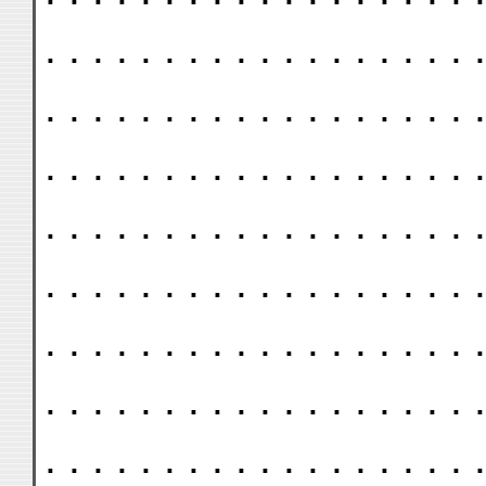
. . . . . . . . . . . . . . . . . . .
. . . . . . . . . . . . . . . . . . .
. . . . . . . . . . . . . . . . . . .
. . . . . . . . . . . . . . . . . . .
. . . . . . . . . . . . . . . . . . .
. . . . . . . . . . . . . . . . . . .
. . . . . . . . . . . . . . . . . . .
. . . . . . . . . . . . . . . . . . .