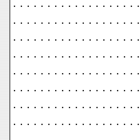
. . . . . . . . . . . . . . . . . . .
. . . . . . . . . . . . . . . . . . .
. . . . . . . . . . . . . . . . . . .
. . . . . . . . . . . . . . . . . . .
. . . . . . . . . . . . . . . . . . .
. . . . . . . . . . . . . . . . . . .
. . . . . . . . . . . . . . . . . . .
. . . . . . . . . . . . . . . . . . .
. . . . . . . . . . . . . . . . . . .