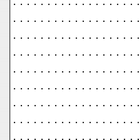
. . . . . . . . . . . . . . . . . . .
. . . . . . . . . . . . . . . . . . .
. . . . . . . . . . . . . . . . . . .
. . . . . . . . . . . . . . . . . . .
. . . . . . . . . . . . . . . . . . .
. . . . . . . . . . . . . . . . . . .
. . . . . . . . . . . . . . . . . . .
. . . . . . . . . . . . . . . . . . .
. . . . . . . . . . . . . . . . . . .