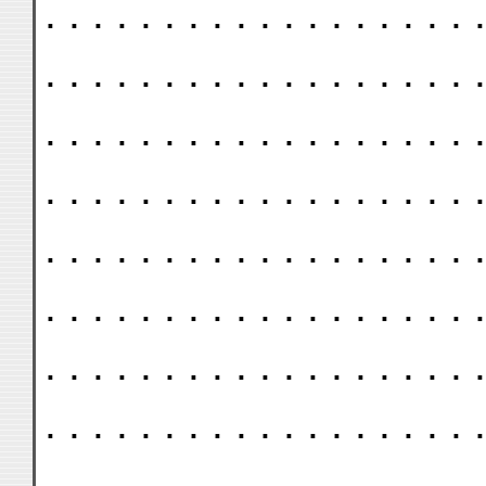
. . . . . . . . . . . . . . . . . . .
. . . . . . . . . . . . . . . . . . .
. . . . . . . . . . . . . . . . . . .
. . . . . . . . . . . . . . . . . . .
. . . . . . . . . . . . . . . . . . .
. . . . . . . . . . . . . . . . . . .
. . . . . . . . . . . . . . . . . . .
. . . . . . . . . . . . . . . . . . .
. . . . . . . . . . . . . . . . . . .