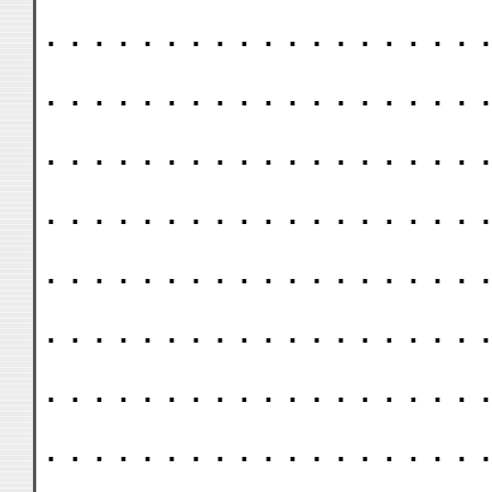
. . . . . . . . . . . . . . . . . . .
. . . . . . . . . . . . . . . . . . .
. . . . . . . . . . . . . . . . . . .
. . . . . . . . . . . . . . . . . . .
. . . . . . . . . . . . . . . . . . .
. . . . . . . . . . . . . . . . . . .
. . . . . . . . . . . . . . . . . . .
. . . . . . . . . . . . . . . . . . .