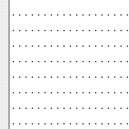
. . . . . . . . . . . . . . . . . . .
. . . . . . . . . . . . . . . . . . .
. . . . . . . . . . . . . . . . . . .
. . . . . . . . . . . . . . . . . . .
. . . . . . . . . . . . . . . . . . .
. . . . . . . . . . . . . . . . . . .
. . . . . . . . . . . . . . . . . . .
. . . . . . . . . . . . . . . . . . .