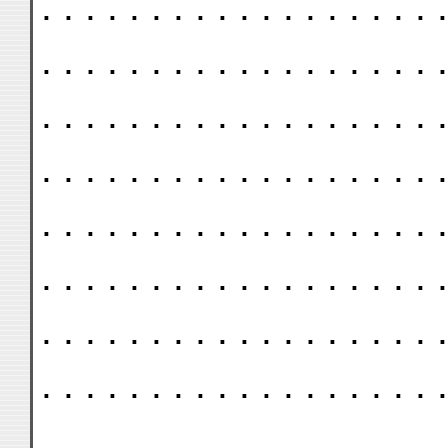
. . . . . . . . . . . . . . . . . . .
. . . . . . . . . . . . . . . . . . .
. . . . . . . . . . . . . . . . . . .
. . . . . . . . . . . . . . . . . . .
. . . . . . . . . . . . . . . . . . .
. . . . . . . . . . . . . . . . . . .
. . . . . . . . . . . . . . . . . . .
. . . . . . . . . . . . . . . . . . .
. . . . . . . . . . . . . . . . . . .