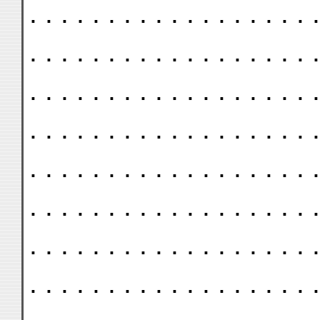
. . . . . . . . . . . . . . . . . . .
. . . . . . . . . . . . . . . . . . .
. . . . . . . . . . . . . . . . . . .
. . . . . . . . . . . . . . . . . . .
. . . . . . . . . . . . . . . . . . .
. . . . . . . . . . . . . . . . . . .
. . . . . . . . . . . . . . . . . . .
. . . . . . . . . . . . . . . . . . .