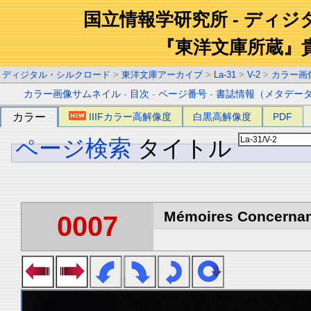
国立情報学研究所 - ディ
『東洋文庫所蔵』
ディジタル・シルクロード
>
東洋文庫アーカイブ
>
La-31
>
V-2
>
カラー画
カラー画像サムネイル
-
目次
-
ページ番号
-
書誌情報（メタデー
カラー
IIIFカラー高解像度
白黒高解像度
PDF
ページ検索
タイトル
Mémoires Concernant 
0007