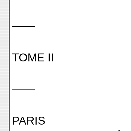
——
TOME II
——
PARIS