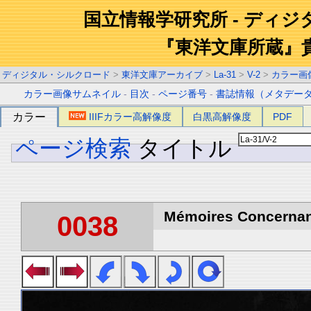
国立情報学研究所 - ディ
『東洋文庫所蔵』
ディジタル・シルクロード
>
東洋文庫アーカイブ
>
La-31
>
V-2
>
カラー画
カラー画像サムネイル
-
目次
-
ページ番号
-
書誌情報（メタデー
カラー
IIIFカラー高解像度
白黒高解像度
PDF
ページ検索
タイトル
Mémoires Concernant 
0038