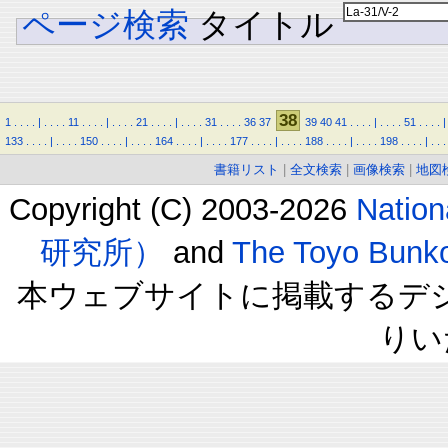
ページ検索
タイトル
38
1
.
.
.
.
|
.
.
.
.
11
.
.
.
.
|
.
.
.
.
21
.
.
.
.
|
.
.
.
.
31
.
.
.
.
36
37
39
40
41
.
.
.
.
|
.
.
.
.
51
.
.
.
.
|
133
.
.
.
.
|
.
.
.
.
150
.
.
.
.
|
.
.
.
.
164
.
.
.
.
|
.
.
.
.
177
.
.
.
.
|
.
.
.
.
188
.
.
.
.
|
.
.
.
.
198
.
.
.
.
|
.
.
.
書籍リスト
|
全文検索
|
画像検索
|
地図
Copyright (C) 2003-2026
Natio
研究所）
and
The Toyo B
本ウェブサイトに掲載するデ
りい