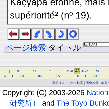
Kâçyapa étonné, mais 
supériorité² (nº 19).
ページ検索
タイトル
43
1
.
.
.
.
|
.
.
.
.
11
.
.
.
.
|
.
.
.
.
21
.
.
.
.
|
.
.
.
.
31
.
.
.
.
|
.
.
.
.
41
42
44
45
|
.
.
.
.
51
.
.
.
.
|
.
133
.
.
.
.
|
.
.
.
.
150
.
.
.
.
|
.
.
.
.
164
.
.
.
.
|
.
.
.
.
177
.
.
.
.
|
.
.
.
.
188
.
.
.
.
|
.
.
.
.
198
.
.
.
.
|
.
.
.
書籍リスト
|
全文検索
|
画像検索
|
地図
Copyright (C) 2003-2026
Natio
研究所）
and
The Toyo B