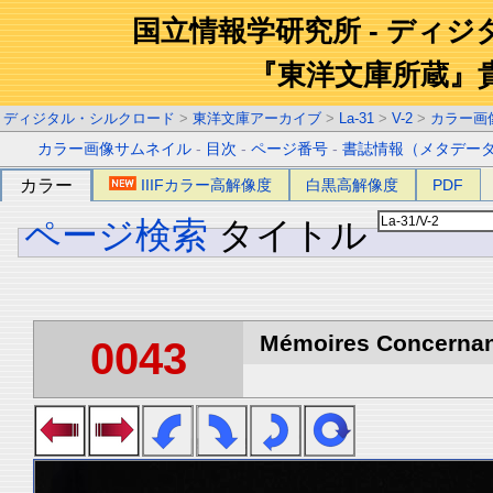
国立情報学研究所 - ディ
『東洋文庫所蔵』
ディジタル・シルクロード
>
東洋文庫アーカイブ
>
La-31
>
V-2
>
カラー画
カラー画像サムネイル
-
目次
-
ページ番号
-
書誌情報（メタデー
カラー
IIIFカラー高解像度
白黒高解像度
PDF
ページ検索
タイトル
Mémoires Concernant 
0043