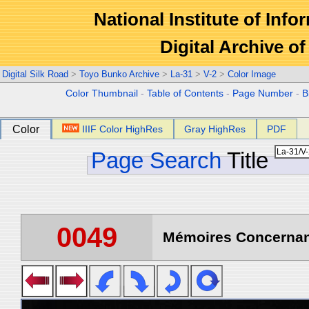
National Institute of Info
Digital Archive 
Digital Silk Road
>
Toyo Bunko Archive
>
La-31
>
V-2
>
Color Image
Color Thumbnail
-
Table of Contents
-
Page Number
-
B
Color
IIIF Color HighRes
Gray HighRes
PDF
Page Search
Title
0049
Mémoires Concernant 