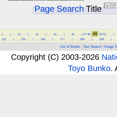
Page Search
Title
49
1
.
.
.
.
|
.
.
.
.
11
.
.
.
.
|
.
.
.
.
21
.
.
.
.
|
.
.
.
.
31
.
.
.
.
|
.
.
.
.
41
.
.
.
.
|
47
48
50
51
.
.
.
.
|
.
133
.
.
.
.
|
.
.
.
.
150
.
.
.
.
|
.
.
.
.
164
.
.
.
.
|
.
.
.
.
177
.
.
.
.
|
.
.
.
.
188
.
.
.
.
|
.
.
.
.
198
.
.
.
.
|
.
.
.
List of Books
|
Text Search
|
Image S
Copyright (C) 2003-2026
Nati
Toyo Bunko
.