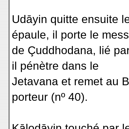
Udāyin quitte ensuite le
épaule, il porte le mes
de Çuddhodana, lié par 
il pénètre dans le
Jetavana et remet au Bu
porteur (nº 40).
Kālodāyin touché par 