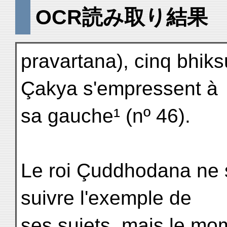
OCR読み取り結果
pravartana), cinq bhiksu
Çakya s'empressent à
sa gauche¹ (nº 46).
Le roi Çuddhodana ne s
suivre l'exemple de
ses sujets, mais le mo