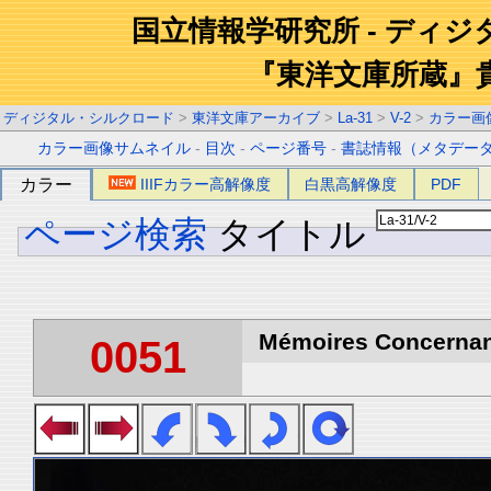
国立情報学研究所 - ディ
『東洋文庫所蔵』
ディジタル・シルクロード
>
東洋文庫アーカイブ
>
La-31
>
V-2
>
カラー画
カラー画像サムネイル
-
目次
-
ページ番号
-
書誌情報（メタデー
カラー
IIIFカラー高解像度
白黒高解像度
PDF
ページ検索
タイトル
Mémoires Concernant 
0051