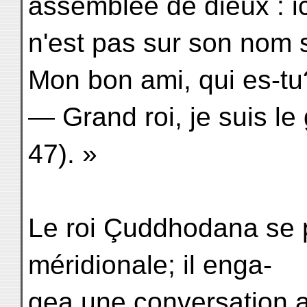
assemblée de dieux : ic
n'est pas sur son nom 
Mon bon ami, qui es-tu
— Grand roi, je suis le 
47). »
Le roi Çuddhodana se p
méridionale; il enga-
gea une conversation av