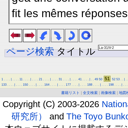
fit les mêmes réponses
ページ検索
タイトル
51
1
.
.
.
.
|
.
.
.
.
11
.
.
.
.
|
.
.
.
.
21
.
.
.
.
|
.
.
.
.
31
.
.
.
.
|
.
.
.
.
41
.
.
.
.
|
.
.
49
50
52
53
.
.
|
.
133
.
.
.
.
|
.
.
.
.
150
.
.
.
.
|
.
.
.
.
164
.
.
.
.
|
.
.
.
.
177
.
.
.
.
|
.
.
.
.
188
.
.
.
.
|
.
.
.
.
198
.
.
.
.
|
.
.
.
書籍リスト
|
全文検索
|
画像検索
|
地図
Copyright (C) 2003-2026
Natio
研究所）
and
The Toyo B