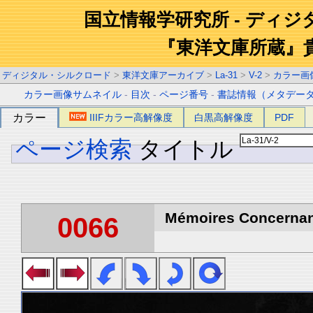
国立情報学研究所 - ディ
『東洋文庫所蔵』
ディジタル・シルクロード
>
東洋文庫アーカイブ
>
La-31
>
V-2
>
カラー画
カラー画像サムネイル
-
目次
-
ページ番号
-
書誌情報（メタデー
カラー
IIIFカラー高解像度
白黒高解像度
PDF
ページ検索
タイトル
Mémoires Concernant 
0066