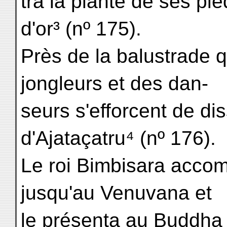
tra la plante de ses pi
d'or³ (nº 175).
Près de la balustrade q
jongleurs et des dan-
seurs s'efforcent de d
d'Ajataçatru⁴ (nº 176).
Le roi Bimbisara acco
jusqu'au Venuvana et
le présenta au Buddha