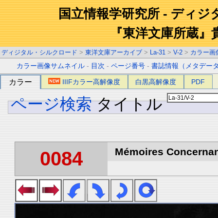
国立情報学研究所 - ディ
『東洋文庫所蔵』
ディジタル・シルクロード
>
東洋文庫アーカイブ
>
La-31
>
V-2
>
カラー画
カラー画像サムネイル
-
目次
-
ページ番号
-
書誌情報（メタデー
カラー
IIIFカラー高解像度
白黒高解像度
PDF
ページ検索
タイトル
Mémoires Concernant 
0084