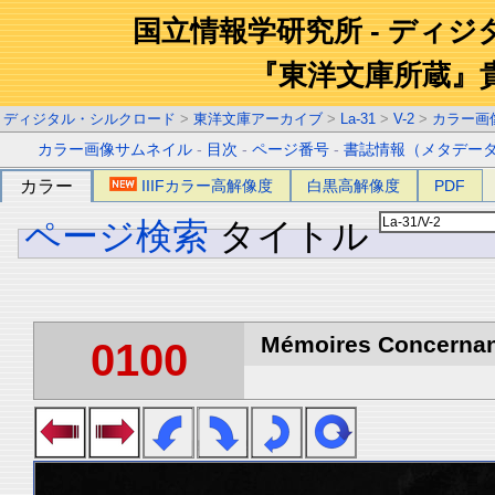
国立情報学研究所 - ディ
『東洋文庫所蔵』
ディジタル・シルクロード
>
東洋文庫アーカイブ
>
La-31
>
V-2
>
カラー画
カラー画像サムネイル
-
目次
-
ページ番号
-
書誌情報（メタデー
カラー
IIIFカラー高解像度
白黒高解像度
PDF
ページ検索
タイトル
Mémoires Concernant 
0100