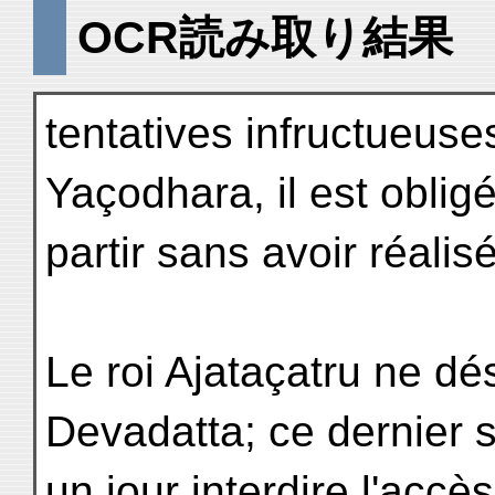
OCR読み取り結果
tentatives infructueus
Yaçodhara, il est oblig
partir sans avoir réalis
Le roi Ajataçatru ne dés
Devadatta; ce dernier s
un jour interdire l'accès