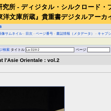
研究所 - ディジタル・シルクロード・
東洋文庫所蔵』貴重書デジタルアーカ
像
画像サムネイル
-
目次
-
ページ番号
-
書誌情報（メタデータ）
-
キャプ
ジ検索
タイトル
ページ
l'Asie Orientale : vol.2