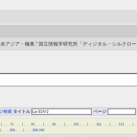
ジア・極東.” 国立情報学研究所「ディジタル・シルクロード」／東洋文庫
ジ検索
タイトル
ページ
|
.
.
.
.
71
.
.
.
.
|
.
.
.
.
81
.
.
.
.
|
.
.
.
.
91
.
.
.
.
|
.
.
.
.
101
.
.
.
.
|
.
.
.
.
111
.
.
.
.
|
.
.
.
.
121
.
.
.
.
|
.
.
|
.
.
.
.
258
.
.
.
.
|
.
.
.
.
268
269