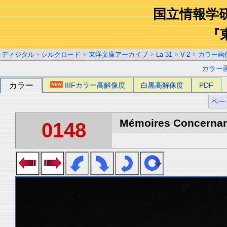
国立情報学
『
ディジタル・シルクロード
>
東洋文庫アーカイブ
>
La-31
>
V-2
>
カラー画
カラー
カラー
IIIFカラー高解像度
白黒高解像度
PDF
ペー
Mémoires Concernant 
0148