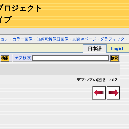
プロジェクト
イブ
ション
-
カラー画像
-
白黒高解像度画像
-
見開きページ
-
グラフィック
-
日本語
English
全文検索
東アジアの記憶 : vol.2