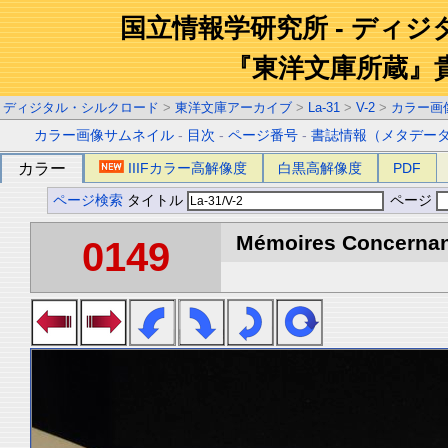
国立情報学研究所 - ディ
『東洋文庫所蔵』
ディジタル・シルクロード
>
東洋文庫アーカイブ
>
La-31
>
V-2
>
カラー画
カラー画像サムネイル
-
目次
-
ページ番号
-
書誌情報（メタデー
カラー
IIIFカラー高解像度
白黒高解像度
PDF
ページ検索
タイトル
ページ
Mémoires Concernant 
0149