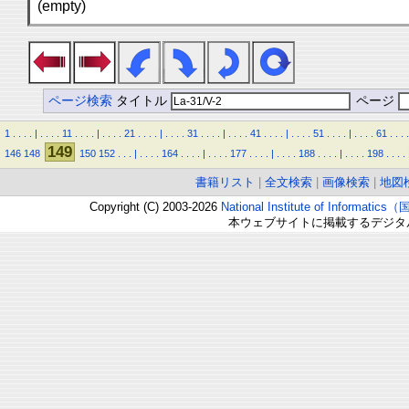
(empty)
ページ検索
タイトル
ページ
1
.
.
.
.
|
.
.
.
.
11
.
.
.
.
|
.
.
.
.
21
.
.
.
.
|
.
.
.
.
31
.
.
.
.
|
.
.
.
.
41
.
.
.
.
|
.
.
.
.
51
.
.
.
.
|
.
.
.
.
61
.
.
.
.
149
146
148
150
152
.
.
.
|
.
.
.
.
164
.
.
.
.
|
.
.
.
.
177
.
.
.
.
|
.
.
.
.
188
.
.
.
.
|
.
.
.
.
198
.
.
.
.
書籍リスト
|
全文検索
|
画像検索
|
地図
Copyright (C) 2003-2026
National Institute of Inform
本ウェブサイトに掲載するデジタ