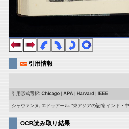
引用情報
引用形式選択:
Chicago
|
APA
|
Harvard
|
IEEE
シャヴァンヌ, エドゥアール. “東アジアの記憶 インド・中央ア
OCR読み取り結果