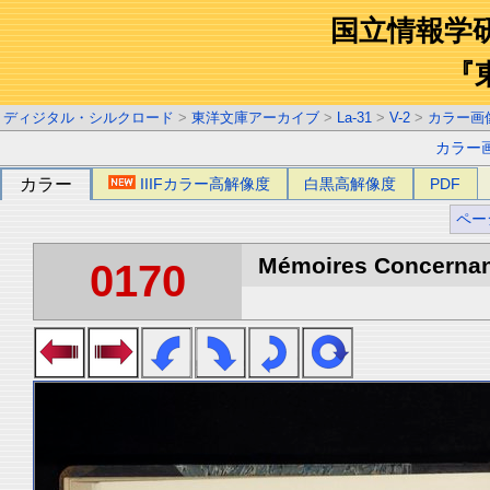
国立情報学
『
ディジタル・シルクロード
>
東洋文庫アーカイブ
>
La-31
>
V-2
>
カラー画
カラー
カラー
IIIFカラー高解像度
白黒高解像度
PDF
ペー
Mémoires Concernant 
0170