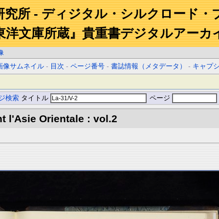
研究所 - ディジタル・シルクロード・
東洋文庫所蔵』貴重書デジタルアーカ
像
画像サムネイル
-
目次
-
ページ番号
-
書誌情報（メタデータ）
-
キャプ
ジ検索
タイトル
ページ
l'Asie Orientale : vol.2