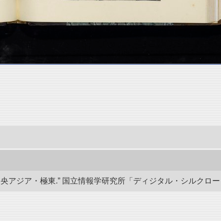
ジア・極東.” 国立情報学研究所「ディジタル・シルクロード」／東洋文庫