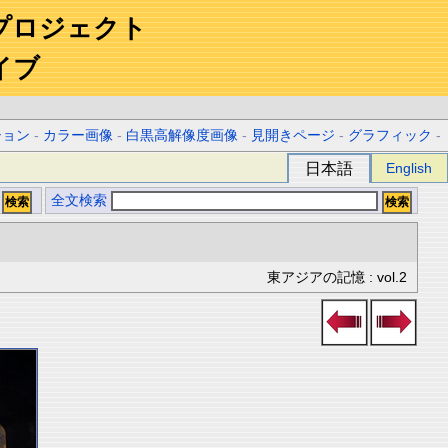
プロジェクト
イブ
ション
-
カラー画像
-
白黒高解像度画像
-
見開きページ
-
グラフィック
-
日本語
English
全文検索
東アジアの記憶 : vol.2