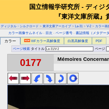
国立情報学研究所 - ディ
『東洋文庫所蔵』
ディジタル・シルクロード
>
東洋文庫アーカイブ
>
La-31
>
V-2
>
カラー画
カラー画像サムネイル
-
目次
-
ページ番号
-
書誌情報（メタデー
カラー
IIIFカラー高解像度
白黒高解像度
PDF
ページ検索
タイトル
ページ
Mémoires Concernant 
0177