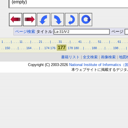
(empty)
ページ検索
タイトル
ページ
1
.
.
.
.
|
.
.
.
.
11
.
.
.
.
|
.
.
.
.
21
.
.
.
.
|
.
.
.
.
31
.
.
.
.
|
.
.
.
.
41
.
.
.
.
|
.
.
.
.
51
.
.
.
.
|
.
.
.
.
61
.
.
.
.
177
.
.
150
.
.
.
.
|
.
.
.
.
164
.
.
.
.
|
.
.
174
176
178
180
.
.
|
.
.
.
.
188
.
.
.
.
|
.
.
.
.
198
.
.
.
.
|
書籍リスト
|
全文検索
|
画像検索
|
地図
Copyright (C) 2003-2026
National Institute of Inform
本ウェブサイトに掲載するデジタ