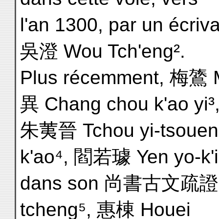
l'an 1300, par un écriva
吳澄 Wou Tch'eng².
Plus récemment, 梅鷟 
異 Chang chou k'ao yi³
朱荑晉 Tchou yi-tsouen
k'ao⁴, 閻若璩 Yen yo-k'i
dans son 尚書古文疏證 C
tcheng⁵, 惠棟 Houei