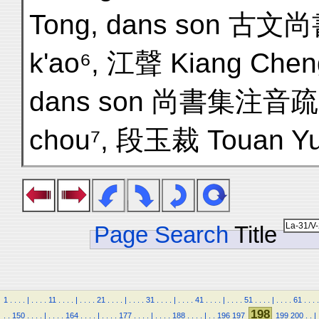
Tong, dans son 古文尚
k'ao⁶, 江聲 Kiang Chen
dans son 尚書集注音疏 Cha
chou⁷, 段玉裁 Touan Yu
Page Search
Title
1
.
.
.
.
|
.
.
.
.
11
.
.
.
.
|
.
.
.
.
21
.
.
.
.
|
.
.
.
.
31
.
.
.
.
|
.
.
.
.
41
.
.
.
.
|
.
.
.
.
51
.
.
.
.
|
.
.
.
.
61
.
.
.
.
198
.
.
150
.
.
.
.
|
.
.
.
.
164
.
.
.
.
|
.
.
.
.
177
.
.
.
.
|
.
.
.
.
188
.
.
.
.
|
.
.
196
197
199
200
.
.
|