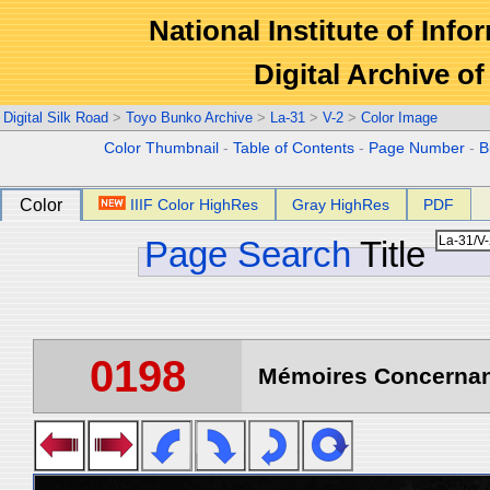
National Institute of Info
Digital Archive 
Digital Silk Road
>
Toyo Bunko Archive
>
La-31
>
V-2
>
Color Image
Color Thumbnail
-
Table of Contents
-
Page Number
-
B
Color
IIIF Color HighRes
Gray HighRes
PDF
Page Search
Title
0198
Mémoires Concernant 