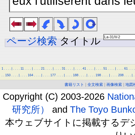
eux l'utilisèrent dans le
ページ検索
タイトル
1
.
.
.
.
|
.
.
.
.
11
.
.
.
.
|
.
.
.
.
21
.
.
.
.
|
.
.
.
.
31
.
.
.
.
|
.
.
.
.
41
.
.
.
.
|
.
.
.
.
51
.
.
.
.
|
.
.
.
.
61
.
.
.
.
.
.
150
.
.
.
.
|
.
.
.
.
164
.
.
.
.
|
.
.
.
.
177
.
.
.
.
|
.
.
.
.
188
.
.
.
.
|
.
.
.
.
198
.
.
.
.
|
.
.
.
.
208
.
.
.
.
|
.
書籍リスト
|
全文検索
|
画像検索
|
地図
Copyright (C) 2003-2026
Natio
研究所）
and
The Toyo B
本ウェブサイトに掲載するデ