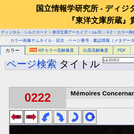
国立情報学研究所 - ディ
『東洋文庫所蔵』
ディジタル・シルクロード
>
東洋文庫アーカイブ
>
La-31
>
V-2
>
カラー画
カラー画像サムネイル
-
目次
-
ページ番号
-
書誌情報（メタデー
カラー
IIIFカラー高解像度
白黒高解像度
PDF
ページ検索
タイトル
Mémoires Concernant 
0222