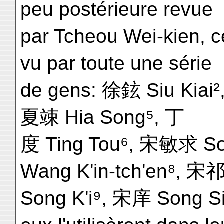
peu postérieure revue
par Tcheou Wei-kien, c
vu par toute une série
de gens: 徐鉉 Siu Kiai²
夏竦 Hia Song⁵, 丁
度 Ting Tou⁶, 宋敏求 S
Wang K'in-tch'en⁸, 宋
Song K'i⁹, 宋庠 Song Sia