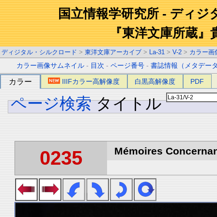
国立情報学研究所 - ディ
『東洋文庫所蔵』
ディジタル・シルクロード
>
東洋文庫アーカイブ
>
La-31
>
V-2
>
カラー画
カラー画像サムネイル
-
目次
-
ページ番号
-
書誌情報（メタデー
カラー
IIIFカラー高解像度
白黒高解像度
PDF
ページ検索
タイトル
Mémoires Concernant 
0235