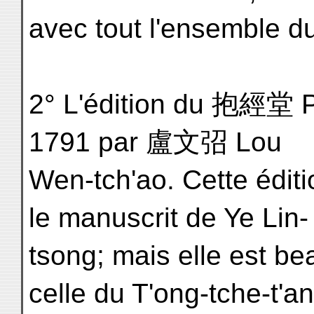
avec tout l'ensemble du
2° L'édition du 抱經堂 Pa
1791 par 盧文弨 Lou
Wen-tch'ao. Cette éditio
le manuscrit de Ye Lin-
tsong; mais elle est b
celle du T'ong-tche-t'an