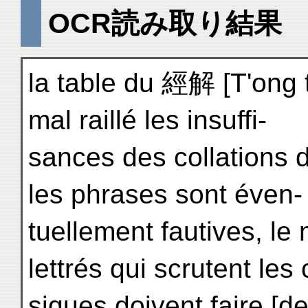
OCR読み取り結果
la table du 經解 [T'ong t
mal raillé les insuffi-
sances des collations 
les phrases sont éven-
tuellement fautives, le 
lettrés qui scrutent les 
siques doivent faire [d