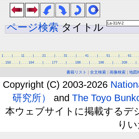
ページ検索
タイトル
1
.
.
.
.
|
.
.
.
.
11
.
.
.
.
|
.
.
.
.
21
.
.
.
.
|
.
.
.
.
31
.
.
.
.
|
.
.
.
.
41
.
.
.
.
|
.
.
.
.
51
.
.
.
.
|
.
.
.
.
61
.
.
.
.
.
.
150
.
.
.
.
|
.
.
.
.
164
.
.
.
.
|
.
.
.
.
177
.
.
.
.
|
.
.
.
.
188
.
.
.
.
|
.
.
.
.
198
.
.
.
.
|
.
.
.
.
208
.
.
.
.
|
.
書籍リスト
|
全文検索
|
画像検索
|
地図
Copyright (C) 2003-2026
Natio
研究所）
and
The Toyo B
本ウェブサイトに掲載するデ
りい