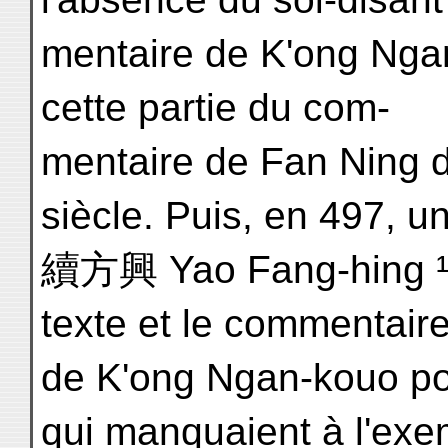
mentaire de K'ong Ngan
cette partie du com-
mentaire de Fan Ning d
siècle. Puis, en 497, un
續方興 Yao Fang-hing ¹ pr
texte et le commentair
de K'ong Ngan-kouo pou
qui manquaient à l'exe