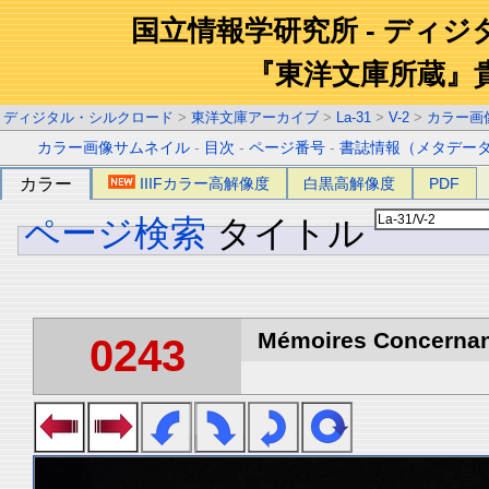
国立情報学研究所 - ディ
『東洋文庫所蔵』
ディジタル・シルクロード
>
東洋文庫アーカイブ
>
La-31
>
V-2
>
カラー画
カラー画像サムネイル
-
目次
-
ページ番号
-
書誌情報（メタデー
カラー
IIIFカラー高解像度
白黒高解像度
PDF
ページ検索
タイトル
Mémoires Concernant 
0243