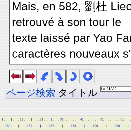
Mais, en 582, 劉杜 Lieou
retrouvé à son tour le
texte laissé par Yao Fan
caractères nouveaux s'
ページ検索
タイトル
1
.
.
.
.
|
.
.
.
.
11
.
.
.
.
|
.
.
.
.
21
.
.
.
.
|
.
.
.
.
31
.
.
.
.
|
.
.
.
.
41
.
.
.
.
|
.
.
.
.
51
.
.
.
.
|
.
.
.
.
61
.
.
.
.
.
.
150
.
.
.
.
|
.
.
.
.
164
.
.
.
.
|
.
.
.
.
177
.
.
.
.
|
.
.
.
.
188
.
.
.
.
|
.
.
.
.
198
.
.
.
.
|
.
.
.
.
208
.
.
.
.
|
.