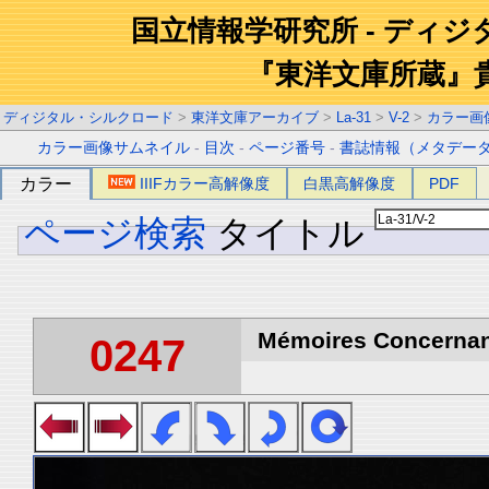
国立情報学研究所 - ディ
『東洋文庫所蔵』
ディジタル・シルクロード
>
東洋文庫アーカイブ
>
La-31
>
V-2
>
カラー画
カラー画像サムネイル
-
目次
-
ページ番号
-
書誌情報（メタデー
カラー
IIIFカラー高解像度
白黒高解像度
PDF
ページ検索
タイトル
Mémoires Concernant 
0247