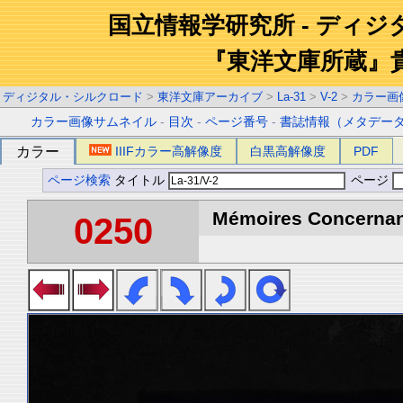
国立情報学研究所 - ディ
『東洋文庫所蔵』
ディジタル・シルクロード
>
東洋文庫アーカイブ
>
La-31
>
V-2
>
カラー画
カラー画像サムネイル
-
目次
-
ページ番号
-
書誌情報（メタデー
カラー
IIIFカラー高解像度
白黒高解像度
PDF
ページ検索
タイトル
ページ
Mémoires Concernant 
0250