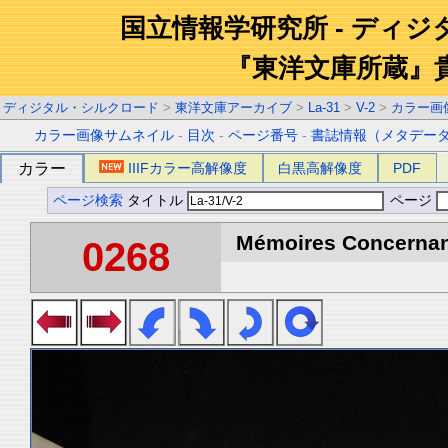
国立情報学研究所 - ディ
『東洋文庫所蔵』
ディジタル・シルクロード
>
東洋文庫アーカイブ
>
La-31
>
V-2
>
カラー画
カラー画像サムネイル
-
目次
-
ページ番号
-
書誌情報（メタデー
カラー
IIIFカラー高解像度
白黒高解像度
PDF
ページ検索
タイトル
ページ
Mémoires Concernant 
0268