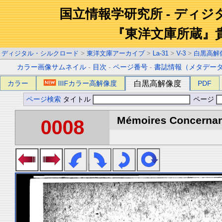
国立情報学研究所 - ディ
『東洋文庫所蔵』
ディジタル・シルクロード
>
東洋文庫アーカイブ
>
La-31
>
V-3
>
白黒高解
カラー画像サムネイル
-
目次
-
ページ番号
-
書誌情報（メタデー
カラー
IIIFカラー高解像度
白黒高解像度
PDF
ページ検索
タイトル
ページ
Mémoires Concernant 
0008