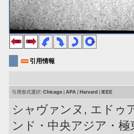
引用情報
引用形式選択:
Chicago
|
APA
|
Harvard
|
IEEE
シャヴァンヌ, エドゥア
ンド・中央アジア・極東