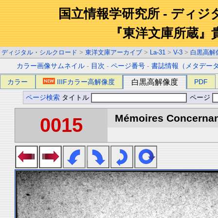
国立情報学研究所 - ディ
『東洋文庫所蔵』
ディジタル・シルクロード
>
東洋文庫アーカイブ
>
La-31
>
V-3
>
白黒高解
カラー画像サムネイル
-
目次
-
ページ番号
-
書誌情報（メタデー
カラー
IIIFカラー高解像度
白黒高解像度
PDF
ページ検索
タイトル
ページ
Mémoires Concernant 
0015