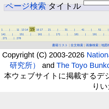
ページ検索
タイトル
15
1
.
.
.
.
|
.
.
.
.
11
.
13
14
16
17
.
.
.
21
.
.
.
.
|
.
.
.
.
31
.
.
.
.
|
.
.
.
.
41
.
.
.
.
|
.
.
.
.
51
.
.
.
.
|
141
.
.
.
.
|
.
.
.
.
151
.
.
.
.
|
.
.
.
.
161
.
.
.
.
|
.
.
.
.
171
.
.
.
.
|
.
.
.
.
181
.
.
.
.
|
.
.
.
.
191
.
.
.
.
|
.
.
.
.
271
.
.
.
.
|
.
278
書籍リスト
|
全文検索
|
画像検索
|
地図
Copyright (C) 2003-2026
Natio
研究所）
and
The Toyo B
本ウェブサイトに掲載するデ
りい