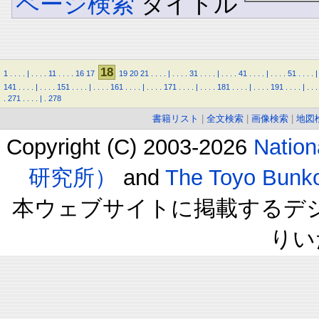
ページ検索
タイトル
18
1
.
.
.
.
|
.
.
.
.
11
.
.
.
.
16
17
19
20
21
.
.
.
.
|
.
.
.
.
31
.
.
.
.
|
.
.
.
.
41
.
.
.
.
|
.
.
.
.
51
.
.
.
.
|
141
.
.
.
.
|
.
.
.
.
151
.
.
.
.
|
.
.
.
.
161
.
.
.
.
|
.
.
.
.
171
.
.
.
.
|
.
.
.
.
181
.
.
.
.
|
.
.
.
.
191
.
.
.
.
|
.
.
.
.
271
.
.
.
.
|
.
278
書籍リスト
|
全文検索
|
画像検索
|
地図
Copyright (C) 2003-2026
Natio
研究所）
and
The Toyo B
本ウェブサイトに掲載するデ
りい