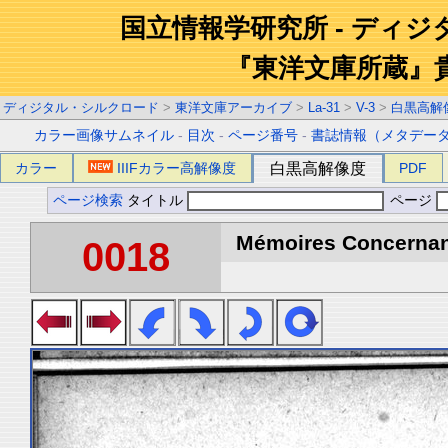
国立情報学研究所 - ディ
『東洋文庫所蔵』
ディジタル・シルクロード
>
東洋文庫アーカイブ
>
La-31
>
V-3
>
白黒高解
カラー画像サムネイル
-
目次
-
ページ番号
-
書誌情報（メタデー
カラー
IIIFカラー高解像度
白黒高解像度
PDF
ページ検索
タイトル
ページ
Mémoires Concernant 
0018