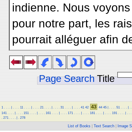
indienne. Nous voyons 
pour notre part, les ra
pourrait alléguer afin d
Page Search
Title
43
1
.
.
.
.
|
.
.
.
.
11
.
.
.
.
|
.
.
.
.
21
.
.
.
.
|
.
.
.
.
31
.
.
.
.
|
.
.
.
.
41
42
44
45
|
.
.
.
.
51
.
.
.
.
|
.
141
.
.
.
.
|
.
.
.
.
151
.
.
.
.
|
.
.
.
.
161
.
.
.
.
|
.
.
.
.
171
.
.
.
.
|
.
.
.
.
181
.
.
.
.
|
.
.
.
.
191
.
.
.
.
|
.
.
.
.
271
.
.
.
.
|
.
278
List of Books
|
Text Search
|
Image S