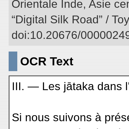
Orientale Inde, Asie ce
“Digital Silk Road” / T
doi:10.20676/00000249
OCR Text
III. — Les jātaka dans 
Si nous suivons à prése