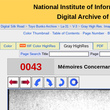
National Institute of Info
Digital Archive 
Digital Silk Road
>
Toyo Bunko Archive
>
La-31
>
V-3
>
Gray High Res. Ima
Color Thumbnail
-
Table of Contents
-
Page Number
-
B
Color
IIIF Color HighRes
Gray HighRes
PDF
Page Search
Title
Page
0043
Mémoires Concernant 