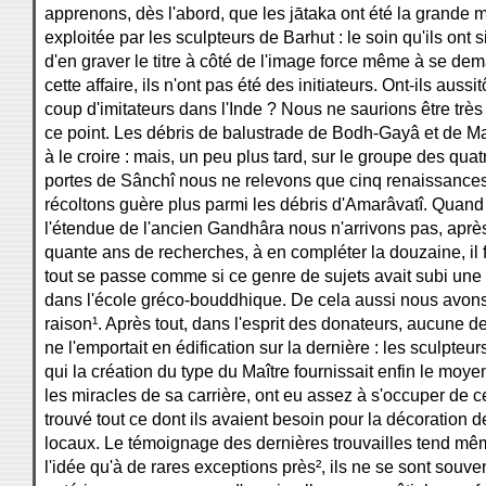
apprenons, dès l'abord, que les jātaka ont été la grande 
exploitée par les sculpteurs de Barhut : le soin qu'ils ont s
d'en graver le titre à côté de l'image force même à se dem
cette affaire, ils n'ont pas été des initiateurs. Ont-ils aussi
coup d'imitateurs dans l'Inde ? Nous ne saurions être très 
ce point. Les débris de balustrade de Bodh-Gayâ et de M
à le croire : mais, un peu plus tard, sur le groupe des qua
portes de Sânchî nous ne relevons que cinq renaissances
récoltons guère plus parmi les débris d'Amarâvatî. Quand 
l'étendue de l'ancien Gandhâra nous n'arrivons pas, après
quante ans de recherches, à en compléter la douzaine, il 
tout se passe comme si ce genre de sujets avait subi une
dans l'école gréco-bouddhique. De cela aussi nous avons
raison¹. Après tout, dans l'esprit des donateurs, aucune 
ne l'emportait en édification sur la dernière : les sculpteu
qui la création du type du Maître fournissait enfin le moye
les miracles de sa carrière, ont eu assez à s'occuper de ce
trouvé tout ce dont ils avaient besoin pour la décoration 
locaux. Le témoignage des dernières trouvailles tend mê
l'idée qu'à de rares exceptions près², ils ne se sont souv