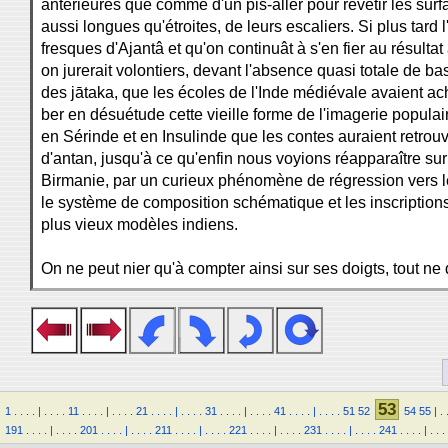
antérieures que comme d'un pis-aller pour revêtir les surf
aussi longues qu'étroites, de leurs escaliers. Si plus tard l
fresques d'Ajantâ et qu'on continuât à s'en fier au résultat 
on jurerait volontiers, devant l'absence quasi totale de bas
des jātaka, que les écoles de l'Inde médiévale avaient ac
ber en désuétude cette vieille forme de l'imagerie populai
en Sérinde et en Insulinde que les contes auraient retrou
d'antan, jusqu'à ce qu'enfin nous voyions réapparaître su
Birmanie, par un curieux phénomène de régression vers le
le système de composition schématique et les inscriptions
plus vieux modèles indiens.
On ne peut nier qu'à compter ainsi sur ses doigts, tout ne
53
1
.
.
.
.
|
.
.
.
.
11
.
.
.
.
|
.
.
.
.
21
.
.
.
.
|
.
.
.
.
31
.
.
.
.
|
.
.
.
.
41
.
.
.
.
|
.
.
.
.
51
52
54
55
|
.
191
.
.
.
.
|
.
.
.
.
201
.
.
.
.
|
.
.
.
.
211
.
.
.
.
|
.
.
.
.
221
.
.
.
.
|
.
.
.
.
231
.
.
.
.
|
.
.
.
.
241
.
.
.
.
|
.
.
.