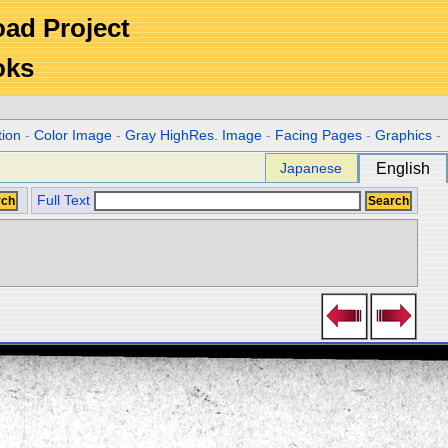
Road Project
oks
tion
-
Color Image
-
Gray HighRes. Image
-
Facing Pages
-
Graphics
-
Japanese
English
Full Text