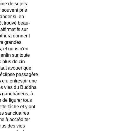
mine de sujets
i souvent pris
ander si, en
tôt trouvé beau-
affirmatifs sur
athurâ donnent
tre grandes
, et nous n'en
enfin sur toute
 plus de cin-
faut avouer que
 éclipse passagère
 cru entrevoir une
des vies du Buddha
rs gandhâriens, à
n de figurer tous
tte tâche et y ont
des sanctuaires
me à accréditer
enus des vies