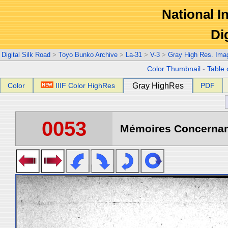
National In
Di
Digital Silk Road
>
Toyo Bunko Archive
>
La-31
>
V-3
>
Gray High Res. Ima
Color Thumbnail
-
Table 
Color
IIIF Color HighRes
Gray HighRes
PDF
0053
Mémoires Concernant 