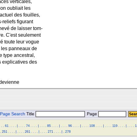
aces verticales,
'on oubliait les
actuel des fouilles,
-reliefs figurant
hevé de laisser tom-
re. C'est seulement
vé toute leur vogue
r les panneaux de
 type ancestral,
 explicatives des
 devienne
Page Search
Title
Page
.
.
.
61
.
.
.
.
|
.
.
.
.
74
.
.
.
.
|
.
.
.
.
85
.
.
.
.
|
.
.
.
.
96
.
.
.
.
|
.
.
.
.
108
.
.
.
.
|
.
.
.
.
119
.
.
.
.
|
.
.
.
.
1
.
251
.
.
.
.
|
.
.
.
.
261
.
.
.
.
|
.
.
.
.
271
.
.
.
.
|
.
278